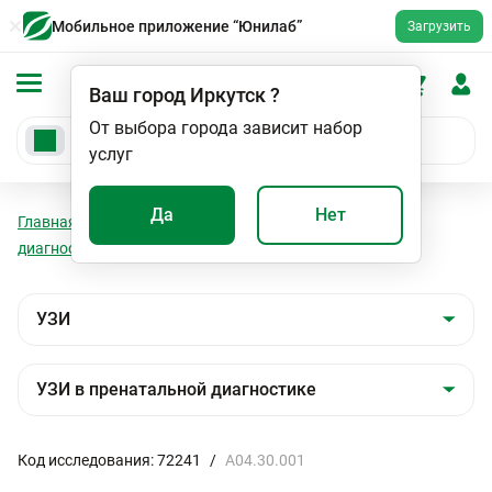
Мобильное приложение “Юнилаб”
Загрузить
Ваш город
Иркутск
?
От выбора города зависит набор
услуг
Да
Нет
Главная
Мед. услуги
УЗИ
УЗИ в пренатальной
диагностике
УЗИ лонного сочленения
Код исследования: 72241
/
A04.30.001