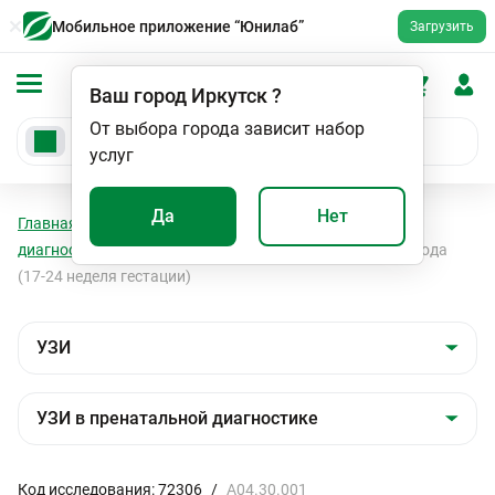
Мобильное приложение “Юнилаб”
Загрузить
Ваш город
Иркутск
?
От выбора города зависит набор
услуг
Да
Нет
Главная
Мед. услуги
УЗИ
УЗИ в пренатальной
диагностике
Ультразвуковое исследование пола плода
(17-24 неделя гестации)
Код исследования: 72306
/
A04.30.001