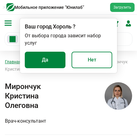
Мобильное приложение “Юнилаб”
Загрузить
Ваш город
Хороль
?
От выбора города зависит набор
услуг
Да
Нет
Главная
Специалисты
Врач-консультант
Мирончук
Кристина Олеговна
Мирончук
Кристина
Олеговна
Врач-консультант