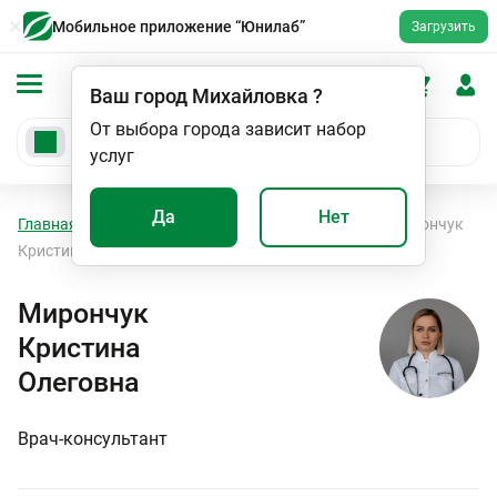
Мобильное приложение “Юнилаб”
Загрузить
Ваш город
Михайловка
?
От выбора города зависит набор
услуг
Да
Нет
Главная
Специалисты
Врач-консультант
Мирончук
Кристина Олеговна
Мирончук
Кристина
Олеговна
Врач-консультант