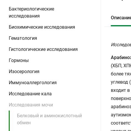
Бактериологические
исследования
Описани
Биохимические исследования
Гематология
Исследов
Гистологические исследования
Арабиноз
Гормоны
(ХБП, ХП
Изосерология
более тя
углевод 
Иммуноаллергология
входит в
Исследование кала
поверхно
Исследования мочи
арабиноз
аутизмом
Белковый и аминокислотный
обмен
соответс