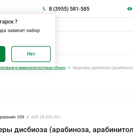
8 (3955) 581-585
гарск
?
ода зависит набор
А
ВАЖНО И ПОЛЕЗНО
Нет
лковый и аминокислотный обмен
Маркеры дисбиоза (арабиноза
дования: 359
/
A09.28.006.001
ры дисбиоза (арабиноза, арабинитол