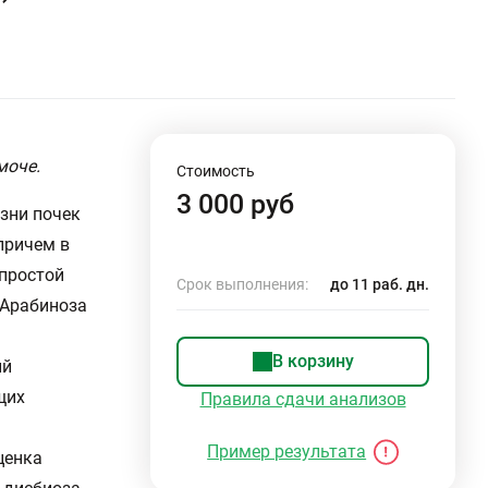
моче.
Стоимость
3 000 руб
зни почек
причем в
 простой
Срок выполнения:
до 11 раб. дн.
 Арабиноза
В корзину
ий
щих
Правила сдачи анализов
Пример результата
ценка