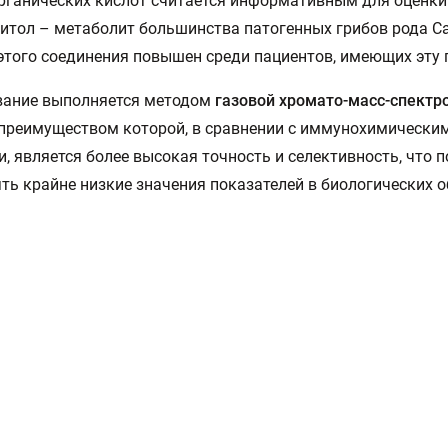
рганических кислот считается информативным для оценки
итол – метаболит большинства патогенных грибов рода Ca
этого соединения повышен среди пациентов, имеющих эту 
вание выполняется методом
газовой хромато-масс-спектр
 преимуществом которой, в сравнении с иммунохимически
, является более высокая точность и селективность, что 
ть крайне низкие значения показателей в биологических о