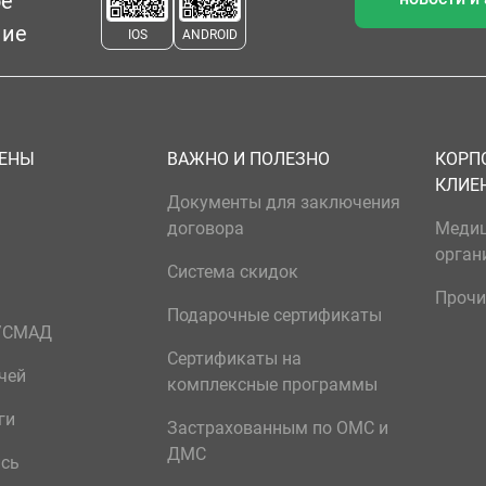
ое
ние
IOS
ANDROID
ЦЕНЫ
ВАЖНО И ПОЛЕЗНО
КОРП
КЛИЕ
Документы для заключения
договора
Меди
орган
Система скидок
Прочи
Подарочные сертификаты
р/СМАД
Сертификаты на
чей
комплексные программы
ги
Застрахованным по ОМС и
ДМС
ись