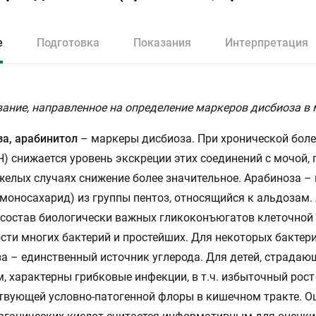
е
Подготовка
Показания
Интерпретация
ание, направленное на определение маркеров дисбиоза в 
а, арабинитол
– маркеры дисбиоза. При хронической боле
Н) снижается уровень экскреции этих соединений с мочой, 
желых случаях снижение более значительное. Арабиноза –
(моносахарид) из группы пентоз, относящийся к альдозам.
 состав биологически важных гликоконъюгатов клеточной
сти многих бактерий и простейших. Для некоторых бактер
а – единственный источник углерода. Для детей, страдаю
, характерны грибковые инфекции, в т.ч. избыточный рост
твующей условно-патогенной флоры в кишечном тракте. О