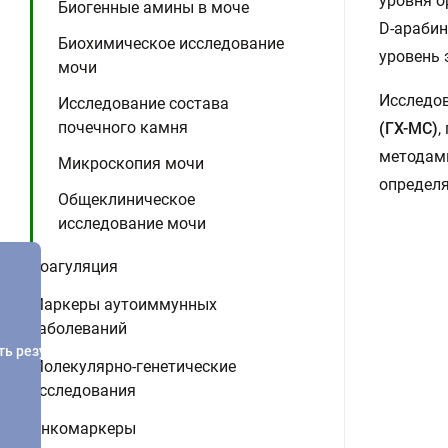
уровня о
Биогенные амины в моче
D-арабин
Биохимическое исследование
уровень 
мочи
Исследо
Исследование состава
почечного камня
(ГХ-МС)
,
методами
Микроскопия мочи
определя
Общеклиническое
исследование мочи
Коагуляция
Маркеры аутоиммунных
заболеваний
ть результатов
Молекулярно-генетические
исследования
Онкомаркеры