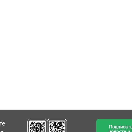
те
Подписать
новости и