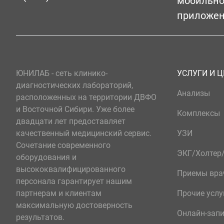
мобильн
приложе
ЮНИЛАБ - сеть клинико-
УСЛУГИ И 
диагностических лабораторий,
Анализы
расположенных на территории ДВФО
и Восточной Сибири. Уже более
Комплексы
двадцати лет предоставляет
качественный медицинский сервис.
УЗИ
Сочетание современного
ЭКГ/Холте
оборудования и
высококвалифицированного
Приемы вра
персонала гарантирует нашим
партнерам и клиентам
Прочие услу
максимальную достоверность
Онлайн-зап
результатов.