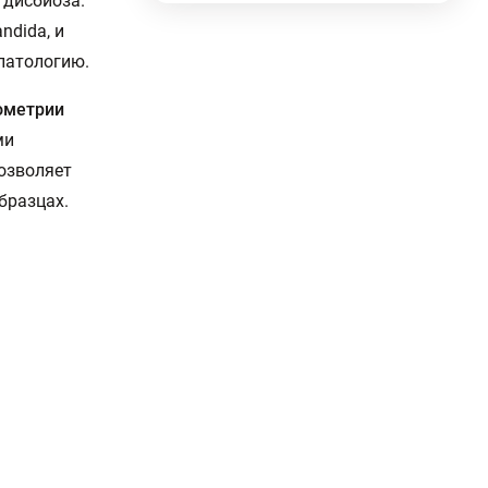
 дисбиоза.
ndida, и
патологию.
ометрии
ми
позволяет
бразцах.