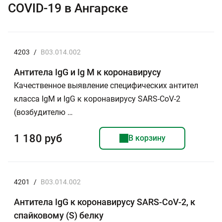
COVID-19 в Ангарске
4203
/
B03.014.002
Антитела IgG и Ig M к коронавирусу
Качественное выявление специфических антител
класса IgМ и IgG к коронавирусу SARS-CoV-2
(возбудителю …
1 180 руб
В корзину
4201
/
B03.014.002
Антитела IgG к коронавирусу SARS-CoV-2, к
спайковому (S) белку