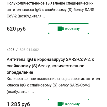
Полуколичественное выявление специфических
антител класса IgG к спайковому (S) белку SARS-
CoV-2 (возбудителя …
620 руб
В корзину
4208
/
B03.014.002
Антитела IgG к коронавирусу SARS-CoV-2, к
спайковому (S) белку, количественное
определение
Количественное выявление специфических антител
класса IgG к спайковому (S) белку SARS-CoV-2
(возбудителя …
1 285 руб
В корзину