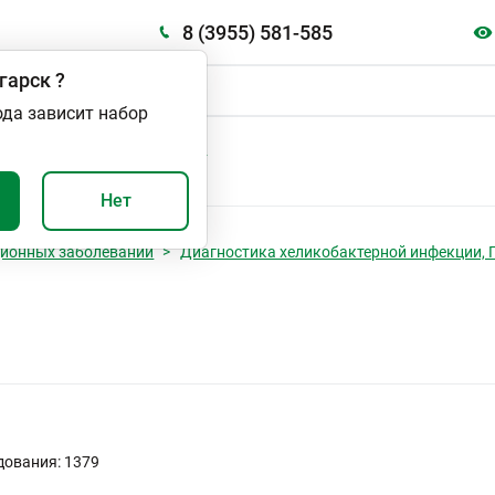
8 (3955) 581-585
гарск
?
ода зависит набор
А
ВАЖНО И ПОЛЕЗНО
Нет
ционных заболеваний
Диагностика хеликобактерной инфекции,
дования: 1379