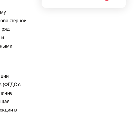
ому
кобактерной
я ряд
 и
тными
ации
в (ФГДС с
личие
ущая
екции в