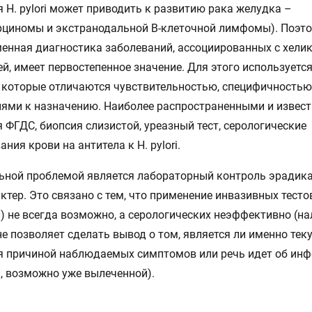
 H. pylori может приводить к развитию рака желудка –
рциномы и экстранодальной В-клеточной лимфомы). Поэт
енная диагностика заболеваний, ассоциированных с хели
й, имеет первостепенное значение. Для этого используетс
 которые отличаются чувствительностью, специфичностью
ями к назначению. Наиболее распространенными и извес
 ФГДС, биопсия слизистой, уреазный тест, серологические
ния крови на антитела к H. pylori.
ьной проблемой является лабораторный контроль эрадик
ктер. Это связано с тем, что применение инвазивных тесто
) не всегда возможно, а серологических неэффективно (на
не позволяет сделать вывод о том, является ли именно тек
 причиной наблюдаемых симптомов или речь идет об инф
 возможно уже вылеченной).