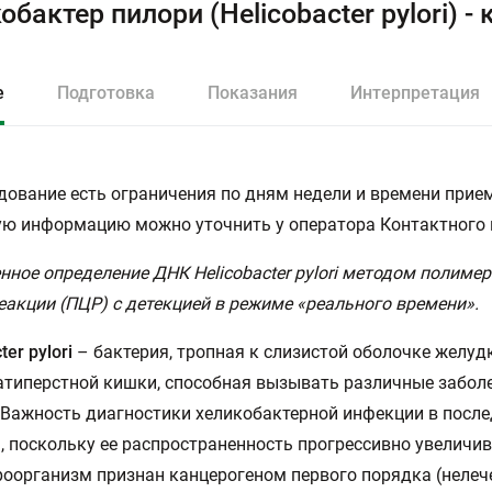
обактер пилори (Helicobacter pylori) 
е
Подготовка
Показания
Интерпретация
дование есть ограничения по дням недели и времени прием
ю информацию можно уточнить у оператора Контактного 
нное определение ДНК Helicobacter pylori методом полиме
еакции (ПЦР) с детекцией в режиме «реального времени».
ter pylori
– бактерия, тропная к слизистой оболочке желуд
типерстной кишки, способная вызывать различные забол
 Важность диагностики хеликобактерной инфекции в посл
, поскольку ее распространенность прогрессивно увеличив
оорганизм признан канцерогеном первого порядка (нелеч