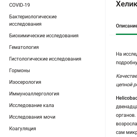
Хелик
COVID-19
Бактериологические
исследования
Описани
Биохимические исследования
Гематология
На иссле
Гистологические исследования
подробну
Гормоны
Качестве
Изосерология
цепной р
Иммуноаллергология
Helicobac
Исследование кала
двенадца
органов.
Исследования мочи
возросла
Коагуляция
сам микр