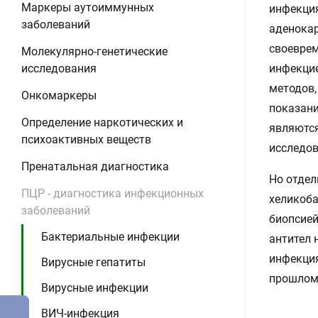
Маркеры аутоиммунных
инфекция
заболеваний
аденока
своеврем
Молекулярно-генетические
исследования
инфекцие
методов,
Онкомаркеры
показани
Определение наркотических и
являются
психоактивных веществ
исследова
Пренатальная диагностика
Но отдел
ПЦР - диагностика инфекционных
хеликоба
заболеваний
биопсией
Бактериальные инфекции
антител 
инфекция
Вирусные гепатиты
прошлом,
Вирусные инфекции
ВИЧ-инфекция