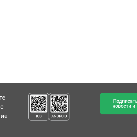
те
Подписать
ое
новости и
ние
IOS
ANDROID