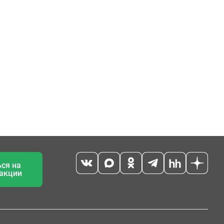
ся на
 акции