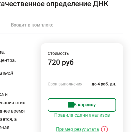
- качественное определение ДНК
Входит в комплекс
а,
Стоимость
центра.
720 руб
разной
Срок выполнения:
до 4 раб. дн.
ка и
евания этих
В корзину
еднее время
Правила сдачи анализов
ается, а
еная
Пример результата