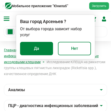
Мобильное приложение “Юнилаб”
Загрузить
Ваш город
Арсеньев
?
От выбора города зависит набор
услуг
Да
Нет
Главная
Анализы
Анализы
ПЦР - диагностика
инфекционных заболеваний
Инфекции, передаваемые
иксодовыми клещами
Исследование КЛЕЩА на риккетсии
группы клещевых пятнистых лихорадок (Rickettsiа spp.),
качественное определение ДНК