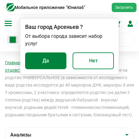
Мобильное приложение “Юнилаб”
Загрузить
Ваш город
Арсеньев
?
От выбора города зависит набор
услуг
Да
Нет
Главная
Анализы
Анализы
Установление
отцовства
Установление отцовства
Исследование на
родство УНИВЕРСАЛЬНОЕ (в зависимости от исследуемого
вида родства исследуется до 40 маркеров ДНК, маркеры Х или
Y хромосомы, 2 участника: определяется родство (не далее 3
степени родства) между дедушкой/бабушкой - внуком/
внучкой, родными дядей/тетей - племянником/племянницей,
родными/сводными братьями и сестрами, близнецовый тест).