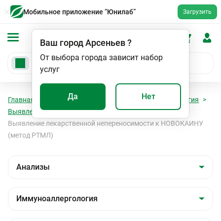
Мобильное приложение “Юнилаб”
Загрузить
Ваш город
Арсеньев
?
От выбора города зависит набор
услуг
Да
Нет
Главная
Анализы
Анализы
Иммуноаллергология
Выявление лекарственной непереносимости (РТМЛ)
Выявление лекарственной непереносимости к НОВОКАИНУ
(метод РТМЛ)