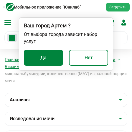
Мобильное приложение “Юнилаб”
Загрузить
Ваш город
Артем
?
От выбора города зависит набор
услуг
Да
Нет
Главная
Анализы
Анализы
Исследования мочи
Биохимическое исследование мочи
Диагностика
микроальбуминурии, количественно (МАУ) из разовой порции
мочи