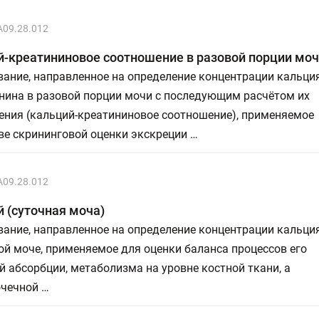
A09.28.012
-креатининовое соотношение в разовой порции мо
ание, направленное на определение концентрации кальци
нина в разовой порции мочи с последующим расчётом их
ения (кальций-креатининовое соотношение), применяемое
ве скрининговой оценки экскреции …
A09.28.012
 (суточная моча)
ание, направленное на определение концентрации кальци
ой моче, применяемое для оценки баланса процессов его
 абсорбции, метаболизма на уровне костной ткани, а
очечной …