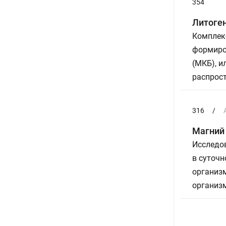
354
Литоген
Комплек
формиро
(МКБ), и
распрост
316
/
Магний 
Исследо
в суточн
организм
организм