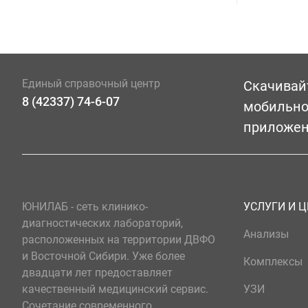
Единый справочный центр
Скачивай
8 (42337) 74-6-07
мобильн
приложе
ЮНИЛАБ - сеть клинико-
УСЛУГИ И 
диагностических лабораторий,
Анализы
расположенных на территории ДВФО
и Восточной Сибири. Уже более
Комплексы
двадцати лет предоставляет
качественный медицинский сервис.
УЗИ
Сочетание современного