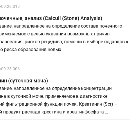
A09.28.018
очечные, анализ (Calculi (Stone) Analysis)
ание, направленное на определение состава почечного
применяемое с целью указания возможных причин
азования, рисков рецидива, помощи в выборе подходов к
ю риска образования новых …
A09.28.006
ин (суточная моча)
ание, направленное на определение концентрации
на в суточной моче, применяемое в диагностике
й фильтрационной функции почек. Креатинин (Scr) –
й продукт распада креатина и креатинфосфата …