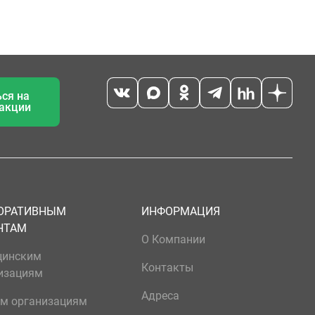
ся на
 акции
ОРАТИВНЫМ
ИНФОРМАЦИЯ
НТАМ
О Компании
цинским
Контакты
изациям
Адреса
м организациям