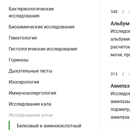
Бактериологические
348
/
исследования
Альбуми
Биохимические исследования
Исследов
Гематология
альбуми
расчето
Гистологические исследования
мочи, пр
Гормоны
Дыхательные тесты
313
/
Изосерология
Амилаз
Иммуноаллергология
Исследов
амилазы
Исследование кала
поджелу
Исследования мочи
амилаза 
Белковый и аминокислотный