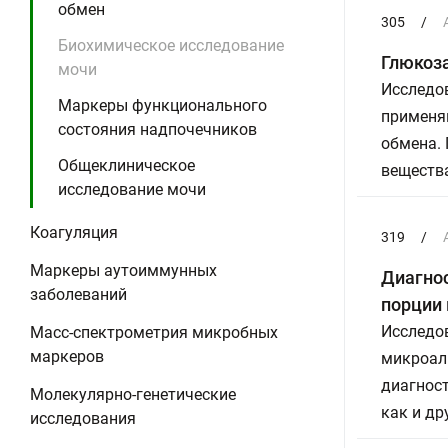
обмен
305
/
Биохимическое исследование
Глюкоза
мочи
Исследов
Маркеры функционального
применя
состояния надпочечников
обмена.
Общеклиническое
вещества
исследование мочи
Коагуляция
319
/
Маркеры аутоиммунных
Диагнос
заболеваний
порции
Исследов
Масс-спектрометрия микробных
маркеров
микроал
диагност
Молекулярно-генетические
как и др
исследования