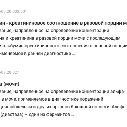
A09.28.003.001
н - креатининовое соотношение в разовой порции 
ание, направленное на определение концентрации
на и креатинина в разовой порции мочи с последующим
м альбумин-креатининового соотношения в разовой порци
именяемое в ранней диагностике …
A09.28.027
а (мочи)
ание, направленное на определение концентрации альфа-
 в моче, применяемое в диагностике поражений
дочной железы и других органов брюшной полости. Альфа-
(диастаза) – один из ферментов …