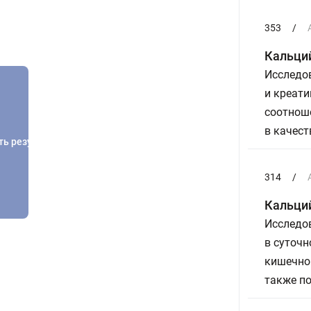
353
/
Кальций
Исследов
и креати
соотнош
в качест
ть результатов
314
/
Кальций
Исследов
в суточн
кишечной
также п