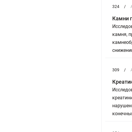
324
/
Камни п
Исследов
камня, 
камнеобр
снижени
309
/
Креатин
Исследов
креатини
нарушени
конечны