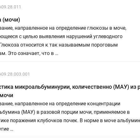
A09.28.011
 (мочи)
ание, направленное на определение глюкозы в моче,
ющееся с целью выявления нарушений углеводного
 Глюкоза относится к так называемым пороговым
м. Это означает, что в …
A09.28.003.001
тика микроальбуминурии, количественно (МАУ) из 
 мочи
ание, направленное на определение концентрации
ьбумина (МАУ) в разовой порции мочи, применяемое в
ике поражения клубочков почек. В норме в моче альбумин
угие …