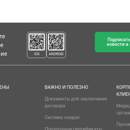
те
Подписать
ое
новости и
ние
IOS
ANDROID
ЦЕНЫ
ВАЖНО И ПОЛЕЗНО
КОРП
КЛИЕ
Документы для заключения
договора
Меди
орган
Система скидок
Прочи
Подарочные сертификаты