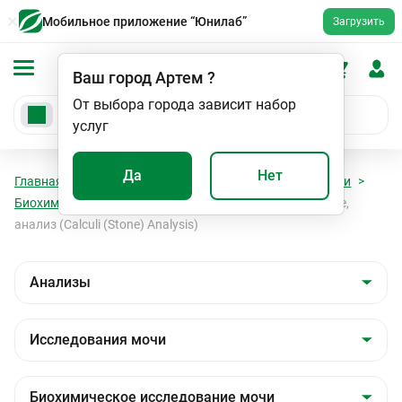
Мобильное приложение “Юнилаб”
Загрузить
Ваш город
Артем
?
От выбора города зависит набор
услуг
Да
Нет
Главная
Анализы
Анализы
Исследования мочи
Биохимическое исследование мочи
Камни почечные,
анализ (Calculi (Stone) Analysis)