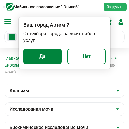
Мобильное приложение “Юнилаб”
Загрузить
Ваш город
Артем
?
От выбора города зависит набор
услуг
Да
Нет
Главная
Анализы
Анализы
Исследования мочи
Биохимическое исследование мочи
Кальций (суточная
моча)