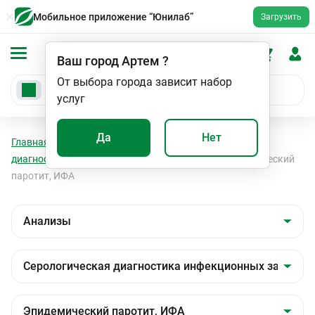
Мобильное приложение “Юнилаб”
Загрузить
Ваш город
Артем
?
От выбора города зависит набор
услуг
Да
Нет
Главная
Анализы
Анализы
Серологическая
диагностика инфекционных заболеваний
Эпидемический
паротит, ИФА