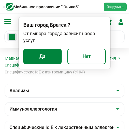
Мобильное приложение “Юнилаб”
Загрузить
Ваш город
Братск
?
От выбора города зависит набор
услуг
Да
Нет
Главная
Анализы
Анализы
Иммуноаллергология
Специфические Ig E к лекарственным аллергенам
Специфические IgE к азитромицину (c194)