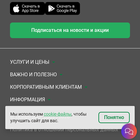
Подписаться на новости и акции
УСЛУГИ И ЦЕНЫ
Анализы
ВАЖНО И ПОЛЕЗНО
Комплексы
Документы для заключения договора
КОРПОРАТИВНЫМ КЛИЕНТАМ
УЗИ
Система скидок
Медицинским организациям
ИНФОРМАЦИЯ
ЭКГ/Холтер/СМАД
Подарочные сертификаты
Прочим организациям
О Компании
Мы используем
cookie-файлы
, чтобы
© «ЮНИЛАБ», 2003 - 2026
Понятно
улучшить сайт для вас.
Приемы врачей
Сертификаты на комплексные программы
Контакты
Политика в отношении персональных данных
Прочие услуги
Застрахованным по ОМС и ДМС
Адреса