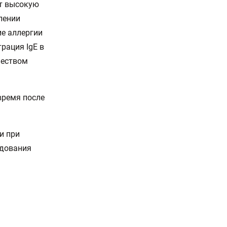
ет высокую
лении
ие аллергии
рация IgE в
чеством
время после
и при
едования