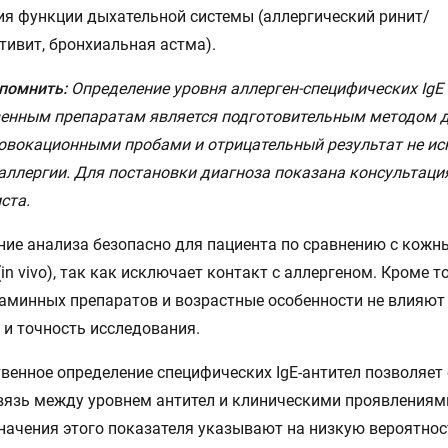
я функции дыхательной системы (аллергический ринит/
ивит, бронхиальная астма).
 помнить:
Определение уровня аллерген-специфических IgE 
венным препаратам является подготовительным методом 
овокационными пробами и отрицательный результат не и
аллергии. Для постановки диагноза показана консультаци
ста.
ие анализа безопасно для пациента по сравнению с кож
(in vivo), так как исключает контакт с аллергеном. Кроме т
аминных препаратов и возрастные особенности не влияют
 и точность исследования.
венное определение специфических IgE-антител позволяет
язь между уровнем антител и клиническими проявлениями
начения этого показателя указывают на низкую вероятнос