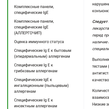
нарушени
Комплексные панели,
конъюнкт
специфические IgE
Комплексные панели,
Следует
специфические IgE
лекарст
(АЛЛЕРГОЧИП)
перед пр
Оценка иммунного статуса
наличие 
специали
Специфические Ig E к бытовым
(эпидермальным) аллергенам
Выполнен
Специфические Ig E к
тестами 
грибковым аллергенам
антигист
Специфические IgE к
качество
ингаляционным (пыльцевым)
Количест
аллергенам
взаимосв
Специфические Ig E к
Низкие з
инсектным аллергенам