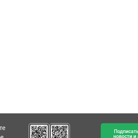
те
Подписать
ое
новости и