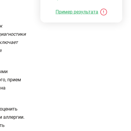
Пример результата
к
диагностики
сключает
я
ными
ого, прием
 на
 оценить
 аллергии.
ть