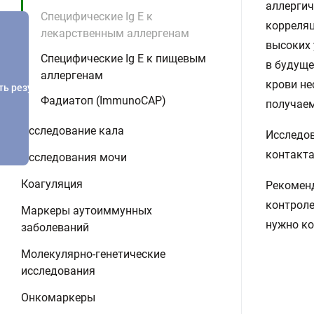
аллергич
Специфические Ig E к
корреляц
лекарственным аллергенам
высоких 
Специфические Ig E к пищевым
в будуще
аллергенам
крови не
ть результатов
Фадиатоп (ImmunoCAP)
получаем
Исследование кала
Исследов
контакта
Исследования мочи
Коагуляция
Рекоменд
контроле
Маркеры аутоиммунных
нужно ко
заболеваний
Молекулярно-генетические
исследования
Онкомаркеры