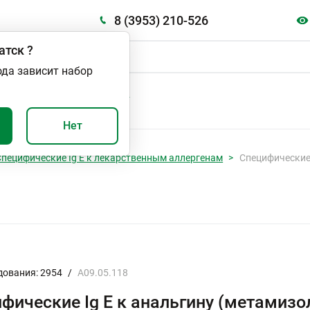
8 (3953) 210-526
атск
?
ода зависит набор
А
ВАЖНО И ПОЛЕЗНО
Нет
Специфические Ig E к лекарственным аллергенам
Специфические 
дования: 2954
/
A09.05.118
фические Ig E к анальгину (метамизол