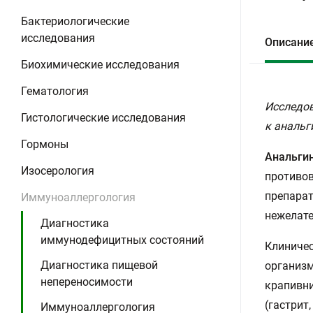
Бактериологические
исследования
Описани
Биохимические исследования
Гематология
Исследов
Гистологические исследования
к анальг
Гормоны
Анальгин
Изосерология
противов
препарат
Иммуноаллергология
нежелате
Диагностика
иммунодефицитных состояний
Клиничес
Диагностика пищевой
организм
непереносимости
крапивни
(гастрит
Иммуноаллергология