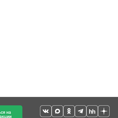
ся на
 акции