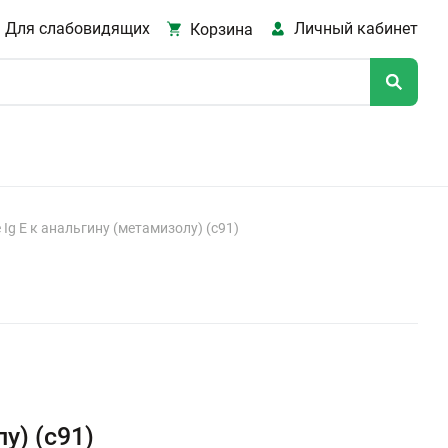
Для слабовидящих
Личный кабинет
Корзина
Ig E к анальгину (метамизолу) (с91)
у) (с91)