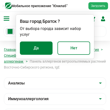
Мобильное приложение “Юнилаб”
Загрузить
Ваш город
Братск
?
От выбора города зависит набор
услуг
Да
Нет
Главная
Анализы
Анализы
Иммуноаллергология
Специфические IgE к ингаляционным (пыльцевым)
аллергенам
Панель аллергенов ветроопыляемых растений
Восточно-Сибирского региона, IgE