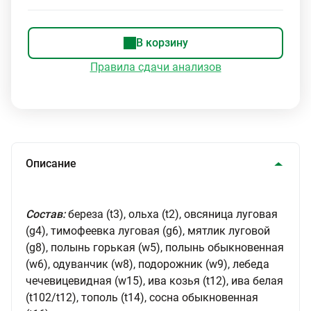
В корзину
Правила сдачи анализов
Описание
Состав:
береза (t3), ольха (t2), овсяница луговая
(g4), тимофеевка луговая (g6), мятлик луговой
(g8), полынь горькая (w5), полынь обыкновенная
(w6), одуванчик (w8), подорожник (w9), лебеда
чечевицевидная (w15), ива козья (t12), ива белая
(t102/t12), тополь (t14), сосна обыкновенная