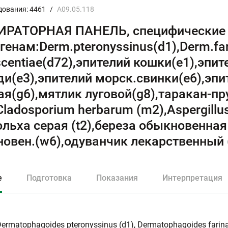
дования: 4461
/
A09.05.118
РАТОРНАЯ ПАНЕЛЬ, специфические I
генам:Derm.рteronyssinus(d1),Derm.fa
scentiae(d72),эпителий кошки(e1),эпит
и(e3),эпителий морск.свинки(e6),эп
ая(g6),мятлик луговой(g8),таракан-пру
Cladosporium herbarum (m2),Aspergillus 
ольха серая (t2),береза обыкновенная
овен.(w6),одуванчик лекарственный 
е
Подготовка
Показания
Интерпретация
ermatophagoides pteronyssinus (d1), Dermatophagoides farina