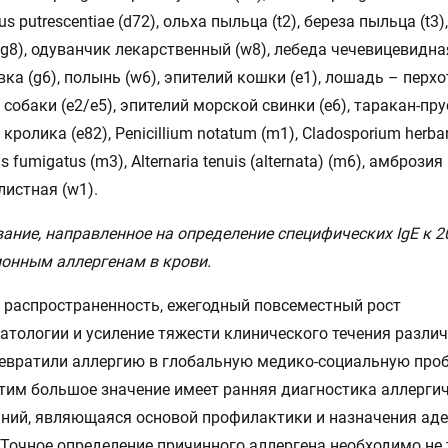
s putrescentiae (d72), ольха пыльца (t2), береза пыльца (t3)
(g8), одуванчик лекарственный (w8), лебеда чечевицевидная
ка (g6), полынь (w6), эпителий кошки (e1), лошадь – перхот
собаки (e2/e5), эпителий морской свинки (e6), таракан-прус
кролика (e82), Рenicillium notatum (m1), Cladosporium herba
us fumigatus (m3), Alternaria tenuis (alternata) (m6), амброзия
истная (w1).
ание, направленное на определение специфических IgE к 2
онным аллергенам в крови.
распространенность, ежегодный повсеместный рост
атологии и усиление тяжести клинического течения различ
евратили аллергию в глобальную медико-социальную проб
этим большое значение имеет ранняя диагностика аллерги
ний, являющаяся основой профилактики и назначения ад
 Точное определение причинного аллергена необходимо не