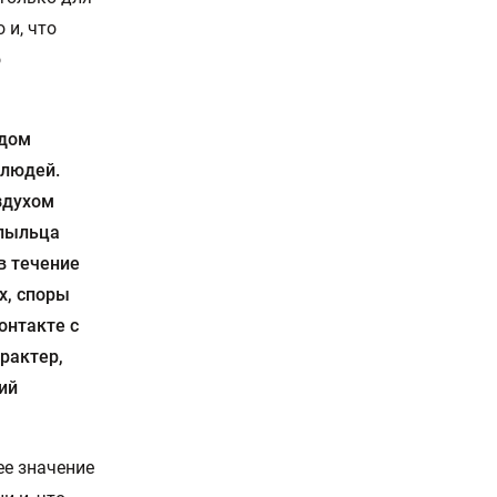
 и, что
о
идом
 людей.
здухом
(пыльца
в течение
х, споры
онтакте с
рактер,
ий
ее значение