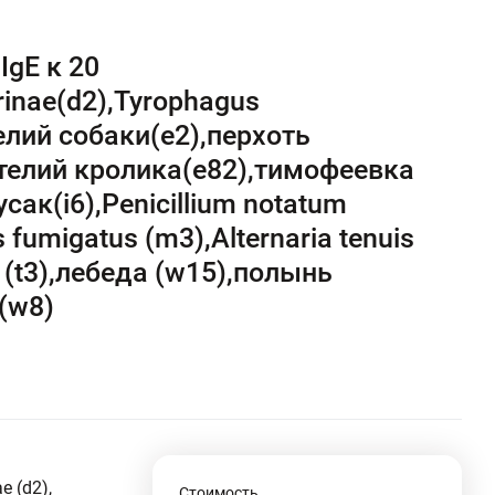
gE к 20
rinae(d2),Tyrophagus
елий собаки(e2),перхоть
ителий кролика(e82),тимофеевка
сак(i6),Penicillium notatum
fumigatus (m3),Alternaria tenuis
 (t3),лебеда (w15),полынь
(w8)
e (d2),
Стоимость