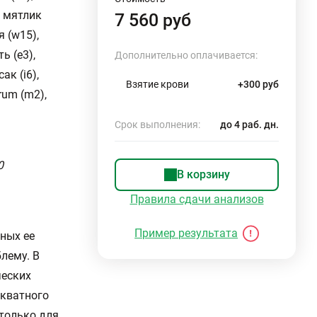
, мятлик
7 560 руб
 (w15),
ь (e3),
Дополнительно оплачивается:
ак (i6),
Взятие крови
+300 руб
rum (m2),
Срок выполнения:
до 4 раб. дн.
0
В корзину
Правила сдачи анализов
Пример результата
ных ее
лему. В
ческих
екватного
 только для