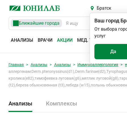
Братск
Ваш город
Бр
Ближайшие города
От выбора гор
услуг
АНАЛИЗЫ
ВРАЧИ
АКЦИИ
МЕД. УСЛУГИ
АДРЕС
Да
Главная
Анализы
Анализы
Иммуноаллергология
аллергенам:Derm.рteronyssinus(d1),Derm.farinae(d2),Tyrophagu
кролика(e82),тимофеевка луговая(g6),мятлик луговой(g8),таракан
(t2),береза обыкновенная (t3),лебеда (w15),полынь обыкнове
Анализы
Комплексы