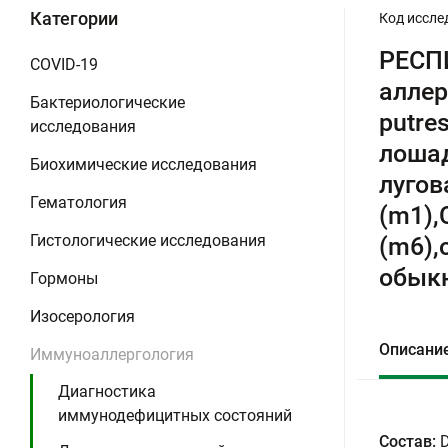
Категории
Код иссле
РЕСПИ
COVID-19
аллер
Бактериологические
putre
исследования
лошад
Биохимические исследования
лугов
Гематология
(m1),
Гистологические исследования
(m6),
обыкн
Гормоны
Изосерология
Описани
Иммуноаллергология
Диагностика
иммунодефицитных состояний
Состав:
D