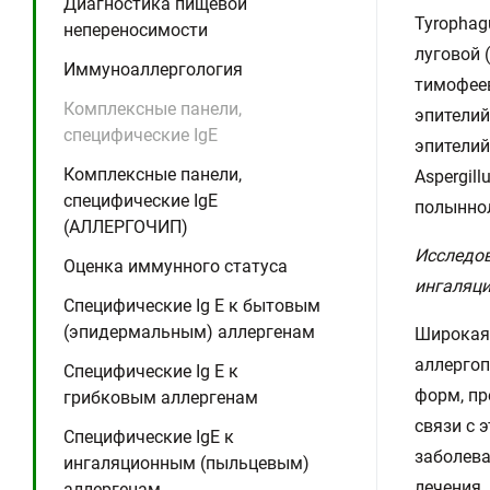
Диагностика пищевой
Tyrophagu
непереносимости
луговой 
Иммуноаллергология
тимофеев
Комплексные панели,
эпителий 
специфические IgE
эпителий 
Комплексные панели,
Aspergill
специфические IgE
полыннол
(АЛЛЕРГОЧИП)
Исследов
Оценка иммунного статуса
ингаляци
Специфические Ig E к бытовым
(эпидермальным) аллергенам
Широкая 
аллергоп
Специфические Ig E к
форм, пр
грибковым аллергенам
связи с 
Специфические IgE к
заболева
ингаляционным (пыльцевым)
лечения.
аллергенам