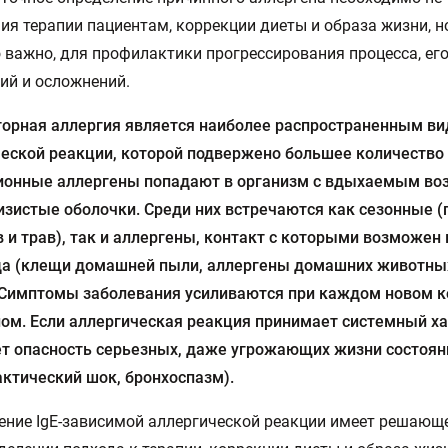
ия терапии пациентам, коррекции диеты и образа жизни, но
 важно, для профилактики прогрессирования процесса, ег
ий и осложнений.
торная аллергия является наиболее распространенным в
еской реакции, которой подвержено большее количество
ионные аллергены попадают в организм с вдыхаемым во
изистые оболочки. Среди них встречаются как сезонные 
 и трав), так и аллергены, контакт с которыми возможен 
ода (клещи домашней пыли, аллергены домашних животны
 Симптомы заболевания усиливаются при каждом новом к
ом. Если аллергическая реакция принимает системный ха
т опасность серьезных, даже угрожающих жизни состоян
ктический шок, бронхоспазм).
ние IgE-зависимой аллергической реакции имеет решающ