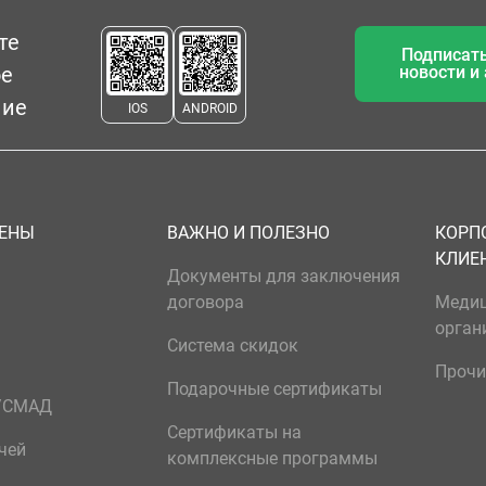
те
Подписать
ое
новости и
ние
IOS
ANDROID
ЦЕНЫ
ВАЖНО И ПОЛЕЗНО
КОРП
КЛИЕ
Документы для заключения
договора
Меди
орган
Система скидок
Прочи
Подарочные сертификаты
р/СМАД
Сертификаты на
чей
комплексные программы