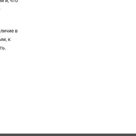
и и, что
о
личие в
ым, к
ть.