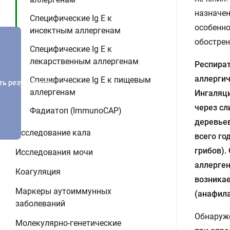
назначен
Специфические Ig E к
особенно
инсектным аллергенам
обострен
Специфические Ig E к
лекарственным аллергенам
Респира
аллергич
Специфические Ig E к пищевым
ть результатов
аллергенам
Ингаляц
через сл
Фадиатоп (ImmunoCAP)
деревьев
Исследование кала
всего г
грибов).
Исследования мочи
аллерген
Коагуляция
возникае
Маркеры аутоиммунных
(анафила
заболеваний
Обнаруже
Молекулярно-генетические