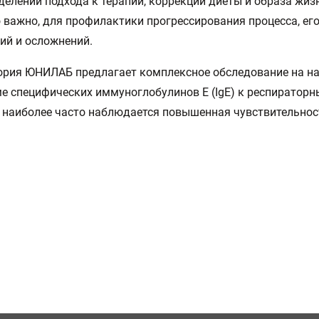
делении подхода к терапии, коррекции диеты и образа жизн
 важно, для профилактики прогрессирования процесса, ег
ий и осложнений.
рия ЮНИЛАБ предлагает комплексное обследование на на
е специфических иммуноглобулинов Е (IgE) к респираторн
наиболее часто наблюдается повышенная чувствительнос