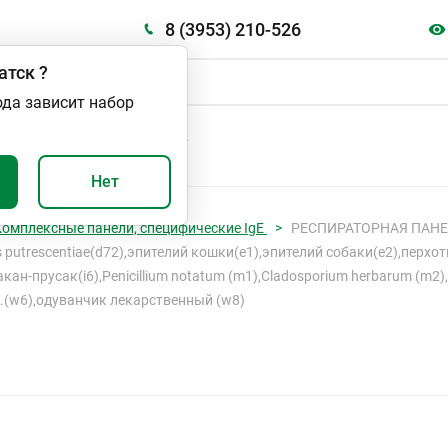
8 (3953) 210-526
атск
?
ода зависит набор
А
ВАЖНО И ПОЛЕЗНО
Нет
Комплексные панели, специфические IgE
РЕСПИРАТОРНАЯ ПАНЕЛЬ
s putrescentiae(d72),эпителий кошки(e1),эпителий собаки(e2),перх
-прусак(i6),Penicillium notatum (m1),Cladosporium herbarum (m2),Asp
н.(w6),одуванчик лекарственный (w8)