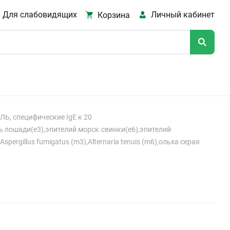
Для слабовидящих
Личный кабинет
Корзина
, специфические IgE к 20
оть лошади(e3),эпителий морск.свинки(e6),эпителий
ergillus fumigatus (m3),Alternaria tenuis (m6),ольха серая