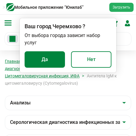
Мобильное приложение “Юнилаб”
Загрузить
Ваш город
Черемхово
?
От выбора города зависит набор
услуг
Да
Нет
Главная
Анализы
Анализы
Серологическая
диагностика инфекционных заболеваний
Цитомегаловирусная инфекция, ИФА
Антитела IgM к
цитомегаловирусу (Cytomegalovirus)