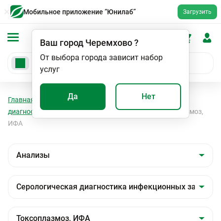
Мобильное приложение “Юнилаб”
Загрузить
Ваш город
Черемхово
?
От выбора города зависит набор
услуг
Да
Нет
Главная
Анализы
Анализы
Серологическая
диагностика инфекционных заболеваний
Токсоплазмоз,
ИФА