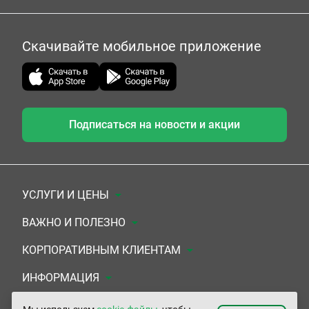
Скачивайте мобильное приложение
Подписаться на новости и акции
УСЛУГИ И ЦЕНЫ
Анализы
ВАЖНО И ПОЛЕЗНО
Комплексы
Документы для заключения договора
КОРПОРАТИВНЫМ КЛИЕНТАМ
УЗИ
Система скидок
Медицинским организациям
ИНФОРМАЦИЯ
ЭКГ/Холтер/СМАД
Подарочные сертификаты
Прочим организациям
О Компании