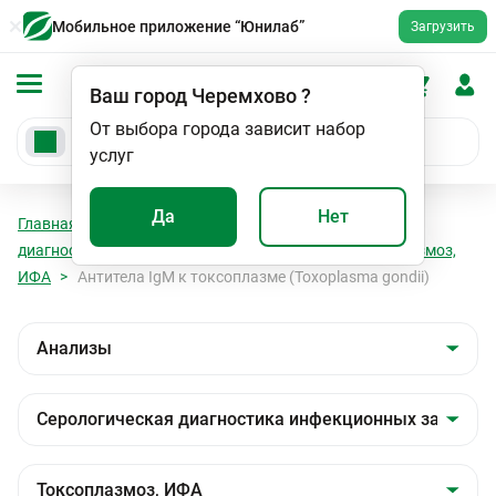
Мобильное приложение “Юнилаб”
Загрузить
Ваш город
Черемхово
?
От выбора города зависит набор
услуг
Да
Нет
Главная
Анализы
Анализы
Серологическая
диагностика инфекционных заболеваний
Токсоплазмоз,
ИФА
Антитела IgМ к токсоплазме (Toxoplasma gondii)