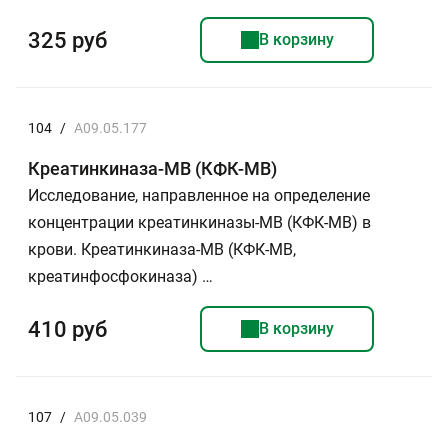
325 руб
В корзину
104
/
A09.05.177
Креатинкиназа-МВ (КФК-МВ)
Исследование, направленное на определение
концентрации креатинкиназы-МВ (КФК-МВ) в
крови. Креатинкиназа-МВ (КФК-МВ,
креатинфосфокиназа) …
410 руб
В корзину
107
/
A09.05.039