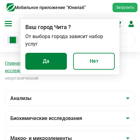
Мобильное приложение “Юнилаб”
Загрузить
Ваш город
Чита
?
От выбора города зависит набор
услуг
Да
Нет
Главная
Анализы
Анализы
Биохимические
исследования
Макро- и микроэлементы
Фосфор
неорганический