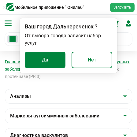
Мобильное приложение “Юнилаб”
Загрузить
Ваш город
Дальнереченск
?
От выбора города зависит набор
услуг
Да
Нет
Главная
Анализы
Анализы
Маркеры аутоиммунных
заболеваний
Диагностика васкулитов
Антитела к
протеиназе (PR 3)