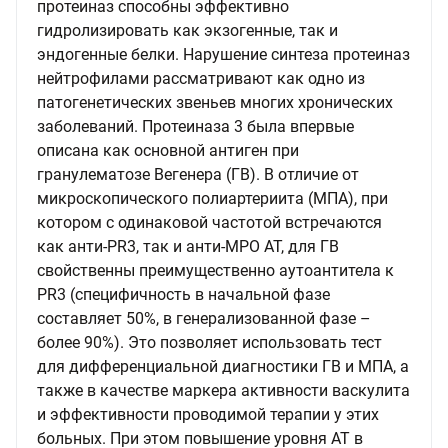
протеиназ способны эффективно
гидролизировать как экзогенные, так и
эндогенные белки. Нарушение синтеза протеиназ
нейтрофилами рассматривают как одно из
патогенетических звеньев многих хронических
заболеваний. Протеиназа 3 была впервые
описана как основной антиген при
гранулематозе Вегенера (ГВ). В отличие от
микроскопического полиартериита (МПА), при
котором с одинаковой частотой встречаются
как aнти-PR3, так и анти-МРО AT, для ГВ
свойственны преимущественно аутоантитела к
PR3 (специфичность в начальной фазе
составляет 50%, в генерализованной фазе –
более 90%). Это позволяет использовать тест
для дифференциальной диагностики ГВ и МПА, а
также в качестве маркера активности васкулита
и эффективности проводимой терапии у этих
больных. При этом повышение уровня AT в