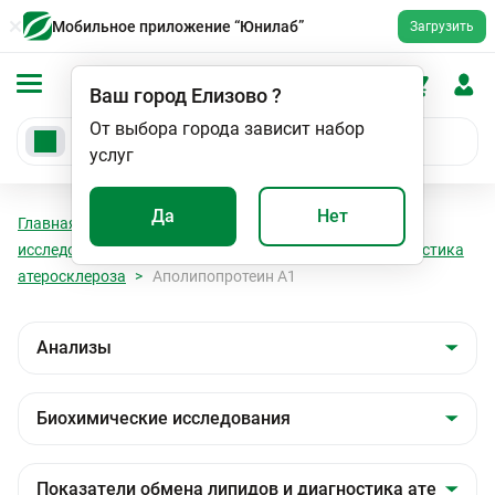
Мобильное приложение “Юнилаб”
Загрузить
Ваш город
Елизово
?
От выбора города зависит набор
услуг
Да
Нет
Главная
Анализы
Анализы
Биохимические
исследования
Показатели обмена липидов и диагностика
атеросклероза
Аполипопротеин А1