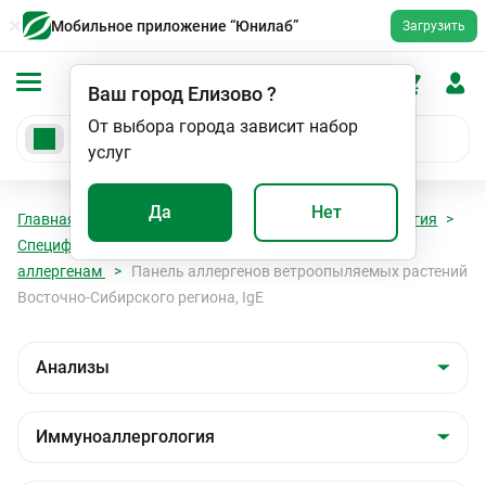
Мобильное приложение “Юнилаб”
Загрузить
Ваш город
Елизово
?
От выбора города зависит набор
услуг
Да
Нет
Главная
Анализы
Анализы
Иммуноаллергология
Специфические IgE к ингаляционным (пыльцевым)
аллергенам
Панель аллергенов ветроопыляемых растений
Восточно-Сибирского региона, IgE