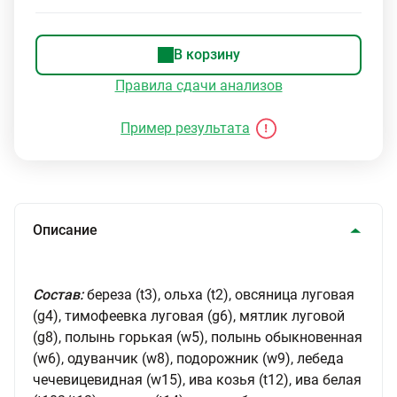
В корзину
Правила сдачи анализов
Пример результата
Описание
Состав:
береза (t3), ольха (t2), овсяница луговая
(g4), тимофеевка луговая (g6), мятлик луговой
(g8), полынь горькая (w5), полынь обыкновенная
(w6), одуванчик (w8), подорожник (w9), лебеда
чечевицевидная (w15), ива козья (t12), ива белая