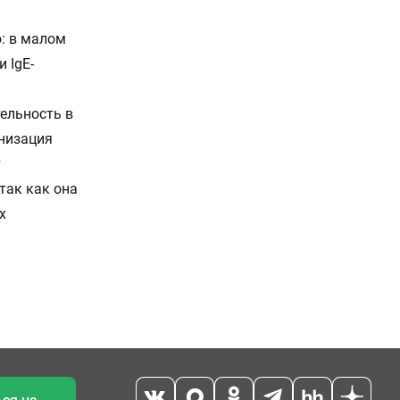
: в малом
 IgE-
ельность в
анизация
т
так как она
х