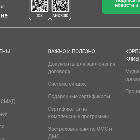
Подписать
ое
новости и
ние
IOS
ANDROID
ЦЕНЫ
ВАЖНО И ПОЛЕЗНО
КОРП
КЛИЕ
Документы для заключения
договора
Меди
орган
Система скидок
Прочи
Подарочные сертификаты
р/СМАД
Сертификаты на
чей
комплексные программы
ги
Застрахованным по ОМС и
ДМС
ись