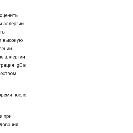
 оценить
 аллергии.
ть
ет высокую
лении
ие аллергии
рация IgE в
чеством
время после
и при
едования