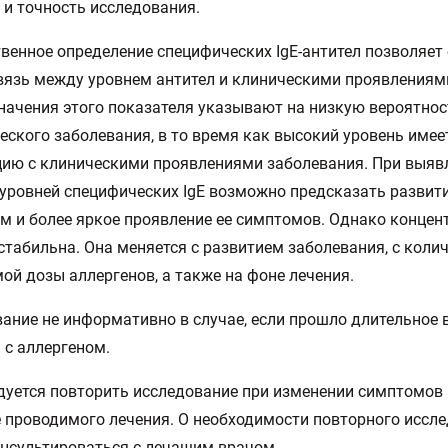
 и точность исследования.
венное определение специфических IgE-антител позволяет
язь между уровнем антител и клиническими проявлениями
начения этого показателя указывают на низкую вероятнос
еского заболевания, в то время как высокий уровень име
ию с клиническими проявлениями заболевания. При выяв
уровней специфических IgE возможно предсказать развит
м и более яркое проявление ее симптомов. Однако концент
стабильна. Она меняется с развитием заболевания, с коли
ой дозы аллергенов, а также на фоне лечения.
ание не информативно в случае, если прошло длительное 
 с аллергеном.
уется повторить исследование при изменении симптомов 
 проводимого лечения. О необходимости повторного иссл
нсультироваться с лечащим врачом.