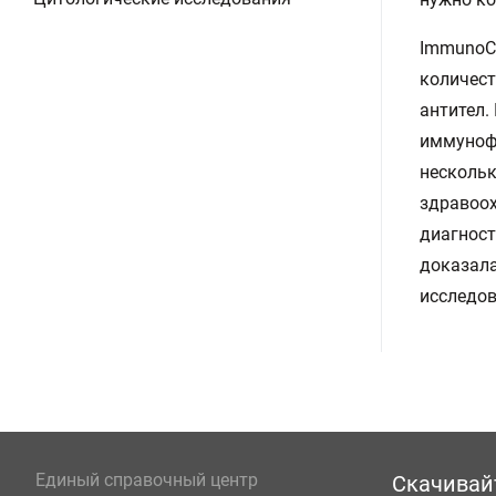
ImmunoCA
количест
антител.
иммунофл
нескольк
здравоох
диагност
доказала
исследов
Единый справочный центр
Скачивай