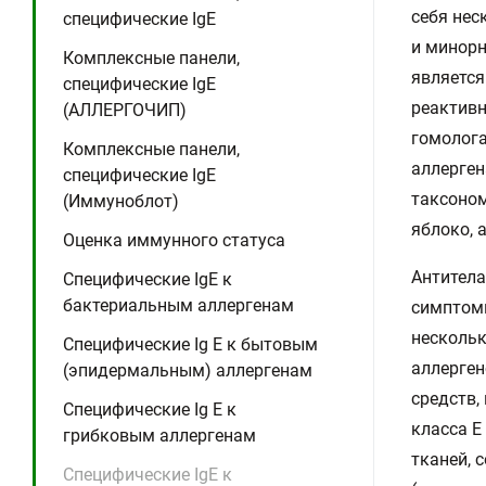
себя нес
специфические IgE
и минорным
Комплексные панели,
является
специфические IgE
реактивн
(АЛЛЕРГОЧИП)
гомолога
Комплексные панели,
аллерген
специфические IgE
таксоном
(Иммуноблот)
яблоко, 
Оценка иммунного статуса
Антитела
Специфические IgE к
бактериальным аллергенам
симптомы
нескольк
Специфические Ig E к бытовым
аллерген
(эпидермальным) аллергенам
средств,
Специфические Ig E к
класса Е
грибковым аллергенам
тканей, 
Специфические IgE к