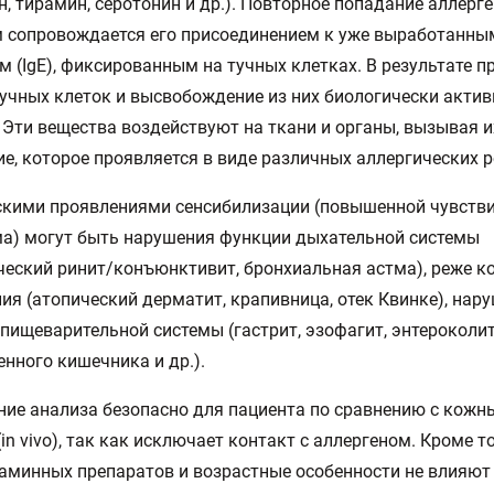
н, тирамин, серотонин и др.). Повторное попадание аллерге
 сопровождается его присоединением к уже выработанны
м (IgE), фиксированным на тучных клетках. В результате п
учных клеток и высвобождение из них биологически акти
 Эти вещества воздействуют на ткани и органы, вызывая и
е, которое проявляется в виде различных аллергических р
кими проявлениями сенсибилизации (повышенной чувств
а) могут быть нарушения функции дыхательной системы
ческий ринит/конъюнктивит, бронхиальная астма), реже 
ия (атопический дерматит, крапивница, отек Квинке), нар
пищеварительной системы (гастрит, эзофагит, энтероколи
нного кишечника и др.).
ие анализа безопасно для пациента по сравнению с кож
(in vivo), так как исключает контакт с аллергеном. Кроме т
аминных препаратов и возрастные особенности не влияют