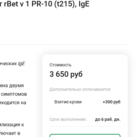
et v 1 PR-10 (t215), IgE
ческих IgE
Стоимость
3 650 руб
лена двумя
Дополнительно оплачивается:
е симптомов
Взятие крови
+300 руб
иходится на
Срок выполнения:
до 6 раб. дн.
илизация к
лючает в