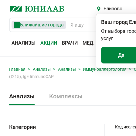
Елизово
Ваш город
Ел
Ближайшие города
От выбора гор
услуг
АНАЛИЗЫ
АКЦИИ
ВРАЧИ
МЕД. УСЛУГИ
АДРЕС
Да
Главная
Анализы
Анализы
Иммуноаллергология
(t215), IgE ImmunoCAP
Анализы
Комплексы
Категории
Код иссле