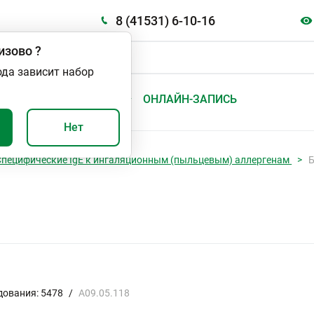
8 (41531) 6-10-16
изово
?
ода зависит набор
А
ВАЖНО И ПОЛЕЗНО
ОНЛАЙН-ЗАПИСЬ
Нет
Специфические IgE к ингаляционным (пыльцевым) аллергенам
Б
дования: 5478
/
A09.05.118