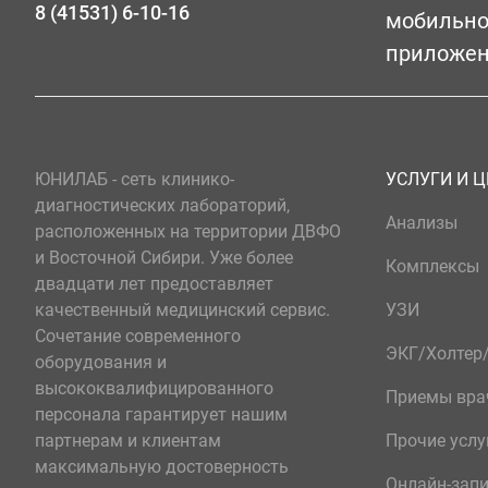
8 (41531) 6-10-16
мобильн
приложе
ЮНИЛАБ - сеть клинико-
УСЛУГИ И 
диагностических лабораторий,
Анализы
расположенных на территории ДВФО
и Восточной Сибири. Уже более
Комплексы
двадцати лет предоставляет
качественный медицинский сервис.
УЗИ
Сочетание современного
ЭКГ/Холте
оборудования и
высококвалифицированного
Приемы вра
персонала гарантирует нашим
партнерам и клиентам
Прочие услу
максимальную достоверность
Онлайн-зап