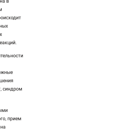
на в
м
роисходит
вных
х
еакций.
ительности
кожные
ушения
т, синдром
ными
ого, прием
 на