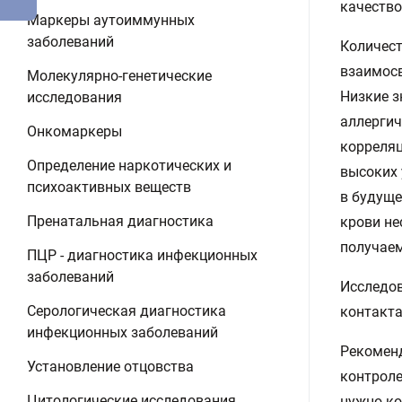
качество
Маркеры аутоиммунных
заболеваний
Количест
взаимосв
Молекулярно-генетические
Низкие з
исследования
аллергич
Онкомаркеры
корреляц
Определение наркотических и
высоких 
психоактивных веществ
в будуще
Пренатальная диагностика
крови не
получаем
ПЦР - диагностика инфекционных
заболеваний
Исследов
Серологическая диагностика
контакта
инфекционных заболеваний
Рекоменд
Установление отцовства
контроле
Цитологические исследования
нужно ко