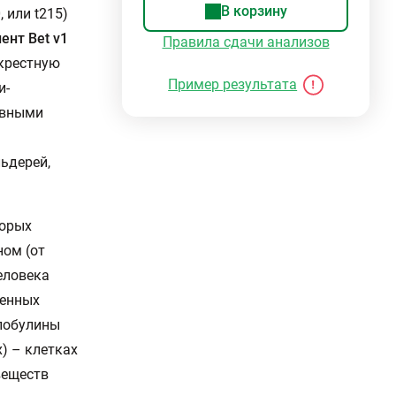
В корзину
 или t215)
ент Bet v1
Правила сдачи анализов
екрестную
Пример результата
и-
овными
ьдерей,
торых
ном (от
человека
венных
глобулины
х) – клетках
веществ