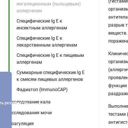
(гистами
ингаляционным (пыльцевым)
организм
аллергенам
антитела
Специфические Ig E к
разрыв т
инсектным аллергенам
веществ.
Специфические Ig E к
поражени
лекарственным аллергенам
Клиничес
Специфические Ig E к пищевым
организм
аллергенам
(аллерги
Суммарные специфические Ig E
проявлен
к смесям пищевых аллергенов
функции 
Фадиатоп (ImmunoCAP)
раздраже
Исследование кала
ть результатов
Выполнен
Исследования мочи
тестами 
антигист
Коагуляция