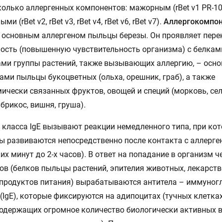
колько аллергенных компонентов: мажорным (rBet v1 PR-10,
и (rBet v2, rBet v3, rBet v4, rBet v6, rBet v7).
Аллергокомпон
 основным аллергеном пыльцы березы. Он проявляет пер
ость (повышенную чувствительность организма) с белкам
ми группы растений, также вызывающих аллергию, – осн
ами пыльцы букоцветных (ольха, орешник, граб), а также
ически связанных фруктов, овощей и специй (морковь, сел
абрикос, вишня, груша).
 класса IgE вызывают реакции немедленного типа, при ко
 развиваются непосредственно после контакта с аллерге
их минут до 2-х часов). В ответ на попадание в организм 
ов (белков пыльцы растений, эпителия животных, лекарст
 продуктов питания) вырабатываются антитела – иммуно
 (IgE), которые фиксируются на адипоцитах (тучных клетка
содержащих огромное количество биологически активных 