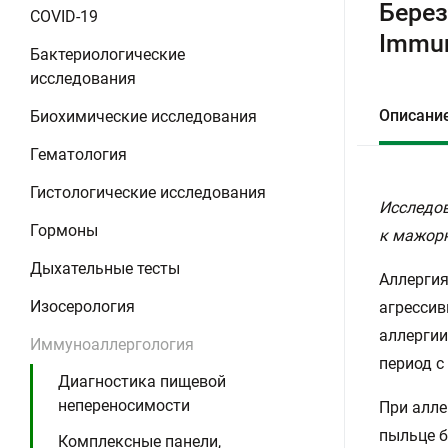
Берез
COVID-19
Immu
Бактериологические
исследования
Описани
Биохимические исследования
Гематология
Гистологические исследования
Исследов
Гормоны
к мажорн
Дыхательные тесты
Аллергия
Изосерология
агрессив
аллергии
Иммуноаллергология
период с
Диагностика пищевой
непереносимости
При алле
пыльце б
Комплексные панели,