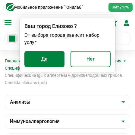
Мобильное приложение “Юнилаб”
Загрузить
Ваш город
Елизово
?
От выбора города зависит набор
услуг
Да
Нет
Главная
Анализы
Анализы
Иммуноаллергология
Специфические Ig E к грибковым аллергенам
Специфические IgE к аллергенам дрожжеподобных грибов
Candida albicans (m5)