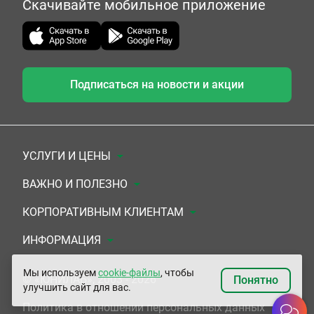
Скачивайте мобильное приложение
Подписаться на новости и акции
УСЛУГИ И ЦЕНЫ
Анализы
ВАЖНО И ПОЛЕЗНО
Комплексы
Документы для заключения договора
КОРПОРАТИВНЫМ КЛИЕНТАМ
УЗИ
Система скидок
Медицинским организациям
ИНФОРМАЦИЯ
ЭКГ/Холтер/СМАД
Подарочные сертификаты
Прочим организациям
О Компании
Мы используем
cookie-файлы
, чтобы
© «ЮНИЛАБ», 2003 - 2026
Понятно
улучшить сайт для вас.
Приемы врачей
Сертификаты на комплексные программы
Контакты
Политика в отношении персональных данных