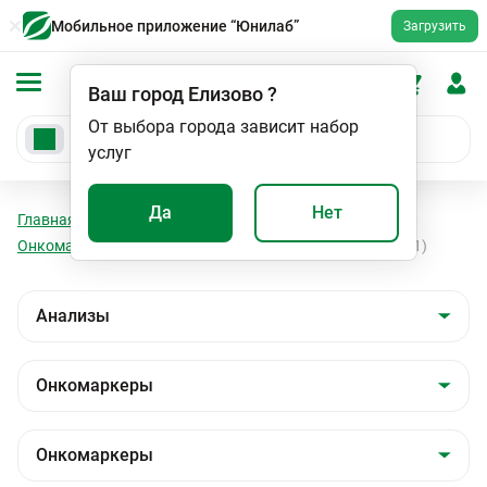
Мобильное приложение “Юнилаб”
Загрузить
Ваш город
Елизово
?
От выбора города зависит набор
услуг
Да
Нет
Главная
Анализы
Анализы
Онкомаркеры
Онкомаркеры
Фрагмент цитокератина 19 (Cyfra-21-1)