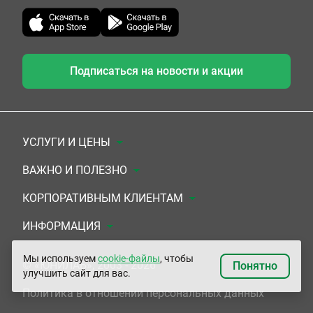
Подписаться на новости и акции
УСЛУГИ И ЦЕНЫ
Анализы
ВАЖНО И ПОЛЕЗНО
Комплексы
Документы для заключения договора
КОРПОРАТИВНЫМ КЛИЕНТАМ
УЗИ
Система скидок
Медицинским организациям
ИНФОРМАЦИЯ
ЭКГ/Холтер/СМАД
Подарочные сертификаты
Прочим организациям
О Компании
Мы используем
cookie-файлы
, чтобы
© «ЮНИЛАБ», 2003 - 2026
Понятно
улучшить сайт для вас.
Приемы врачей
Сертификаты на комплексные программы
Контакты
Политика в отношении персональных данных
Прочие услуги
Застрахованным по ОМС и ДМС
Адреса