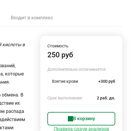
Входит в комплекс
й кислоты в
Стоимость
250 руб
ований,
Дополнительно оплачивается:
а, которые
Взятие крови
+300 руб
ания.
 обмена. В
Срок выполнения:
2 раб. дн.
дствие их
ом распада
В корзину
оздействием
уктами
Правила сдачи анализов