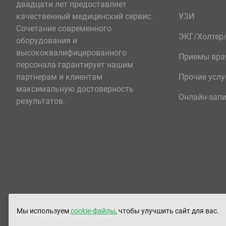
двадцати лет предоставляет
качественный медицинский сервис.
УЗИ
Сочетание современного
ЭКГ/Холте
оборудования и
высококвалифицированного
Приемы вра
персонала гарантирует нашим
партнерам и клиентам
Прочие услу
максимальную достоверность
Онлайн-зап
результатов.
Мы используем
cookie-файлы
, чтобы улучшить сайт для вас.
© «ЮНИЛАБ», 2003 - 2026