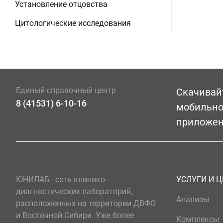
Установление отцовства
Цитологические исследования
Единый справочный центр
Скачивай
8 (41531) 6-10-16
мобильн
приложе
ЮНИЛАБ - сеть клинико-
УСЛУГИ И 
диагностических лабораторий,
Анализы
расположенных на территории ДВФО
и Восточной Сибири. Уже более
Комплексы