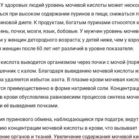
 У здоровых людей уровень мочевой кислоты может неско
ся при высоком содержании пуринов в пище, снижаться 
иновой диете. К продуктам, богатым пуринами относятся 
чень, почки, мозги, язык, бобовые. У мужчин уровень моче
м у женщин детородного возраста; у детей ниже, чем у взро
 женщин после 60 лет нет различий в уровне показателя.
кислота выводится организмом через почки с мочой (поря
шечник с калом. Благодаря выведению мочевой кислоты и
а удаляется избыток азота. В плазме крови мочевая кисл
ся преимущественно в форме натриевой соли. Концентрац
в крови обусловлена равновесием процессов синтеза моче
и её выведения почками.
я пуринового обмена, наблюдающиеся при подагре, ведут
ю концентрации мочевой кислоты в крови, что вызывает
ние органов и тканей. Увеличение содержания мочевой ки