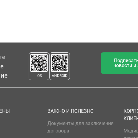
те
Подписать
ое
новости и
ние
IOS
ANDROID
ЦЕНЫ
ВАЖНО И ПОЛЕЗНО
КОРП
КЛИЕ
Документы для заключения
договора
Меди