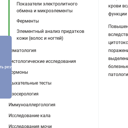
Показатели электролитного
крови вс
обмена и микроэлементы
функции 
Ферменты
Повышен
Элементный анализ придатков
вследств
кожи (волос и ногтей)
цитотокс
Гематология
поражени
выделени
Гистологические исследования
болезнью
ть результатов
Гормоны
патологи
Дыхательные тесты
Изосерология
Иммуноаллергология
Исследование кала
Исследования мочи