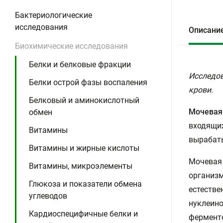
Бактериологические
исследования
Описани
Биохимические исследования
Белки и белковые фракции
Исследов
Белки острой фазы воспаления
крови
.
Белковый и аминокислотный
Мочевая
обмен
входящих
Витамины
вырабаты
Витамины и жирные кислоты
Мочевая 
Витамины, микроэлементы
организм
Глюкоза и показатели обмена
естестве
углеводов
нуклеино
Кардиоспецифичные белки и
ферменто