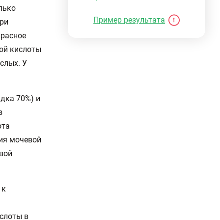
лько
Пример результата
при
красное
вой кислоты
слых. У
дка 70%) и
з
ота
ия мочевой
вой
 к
слоты в