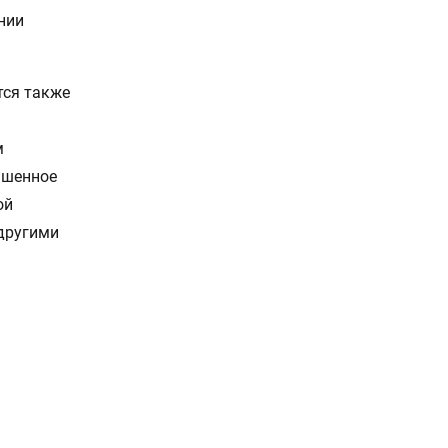
нии
тся также
м
ышенное
ой
 другими