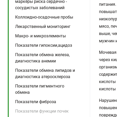
маркёры риска сердечно -
питания.
сосудистых заболеваний
повышать
Коллоидно-осадочные пробы
низкопур
мясо, пе
Лекарственный мониторинг
выше, че
Макро- и микроэлементы
мужчин и
Показатели гипоксии,ацидоз
Мочевая 
Показатели обмена железа,
через ки
диагностика анемии
организм
Показатели обмена липидов и
содержит
диагностика атеросклероза
кислоты 
Показатели пигментного
кислоты 
обмена
Нарушени
Показатели фиброза
повышени
Показатели функции почек
поврежде