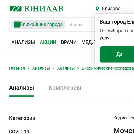
Елизово
Ваш город
Ел
Ближайшие города
От выбора гор
услуг
АНАЛИЗЫ
АКЦИИ
ВРАЧИ
МЕД. УСЛУГИ
АДРЕС
Да
Главная
Анализы
Анализы
Биохимические исследов
Анализы
Комплексы
Категории
Код иссле
Мочев
COVID-19