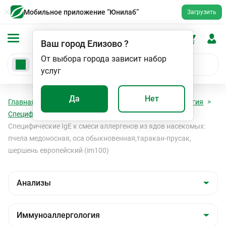
Мобильное приложение “Юнилаб”
Загрузить
Ваш город
Елизово
?
От выбора города зависит набор
услуг
Да
Нет
Главная
Анализы
Анализы
Иммуноаллергология
Специфические Ig E к инсектным аллергенам
Специфические IgE к смеси аллергенов из ядов насекомых:
пчела медоносная, оса обыкновенная,таракан-прусак,
шершень европейский (im100)