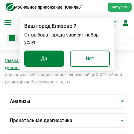
Мобильное приложение “Юнилаб”
Загрузить
Ваш город
Елизово
?
От выбора города зависит набор
услуг
Да
Нет
Главная
Анализы
Анализы
Пренатальная
диагностика
Пренатальная диагностика
Хорионический гонадотропин человека общий, ХГЧ-общий
(мониторинг беременности, тест)