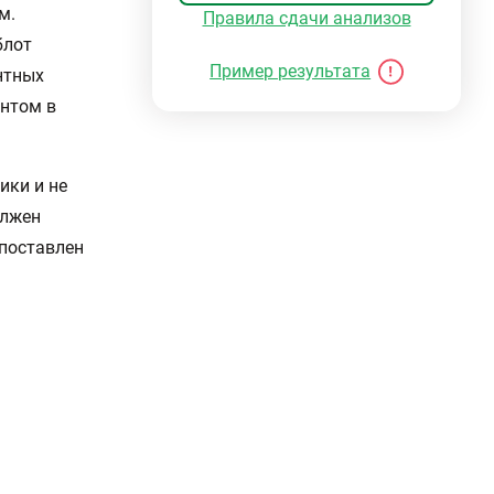
м.
Правила сдачи анализов
блот
Пример результата
нтных
ентом в
ики и не
олжен
 поставлен