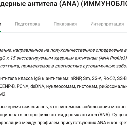
дерные антитела (ANA) (ИММУНОБЛОТ) 
е
Подготовка
Показания
Интерпретация
ание, направленное на полуколичественное определение в
IgG к 15 экстрагируемым ядерным антигенам (ANA Profile3
оттинга, применяемое в диагностике аутоиммунных забо
нтитела класса IgG к антигенам: nRNP, Sm, SS-A, Ro-52, SS-B,
1, CENР-B, PCNA, dsDNA, нуклеосомам, гистонам, рибосомаль
M2.
нее время выяснилось, что системные заболевания можно
цировать по профилю антиядерных антител (ANA). Сущес
корреляция между профилем присутствующих ANA и конкр