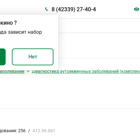
8 (42339) 27-40-4
кино
?
ода зависит набор
А
ВАЖНО И ПОЛЕЗНО
Нет
аболеваний
Диагностика аутоиммунных заболеваний (комплек
дования: 256
/
A12.06.061