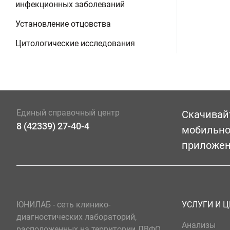
инфекционных заболеваний
Установление отцовства
Цитологические исследования
Единый справочный центр
Скачивай
8 (42339) 27-40-4
мобильн
приложе
ЮНИЛАБ - сеть клинико-
УСЛУГИ И 
диагностических лабораторий,
Анализы
расположенных на территории ДВФО