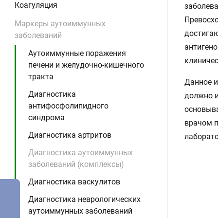
Коагуляция
заболева
Превосхо
Маркеры аутоиммунных
достига
заболеваний
антигено
Аутоиммунные поражения
клиничес
печени и желудочно-кишечного
тракта
Данное и
Диагностика
должно и
антифосфолипидного
основыва
синдрома
врачом п
Диагностика артритов
лаборато
Диагностика аутоиммунных
заболеваний (комплексы)
Диагностика васкулитов
Диагностика неврологических
аутоиммунных заболеваний