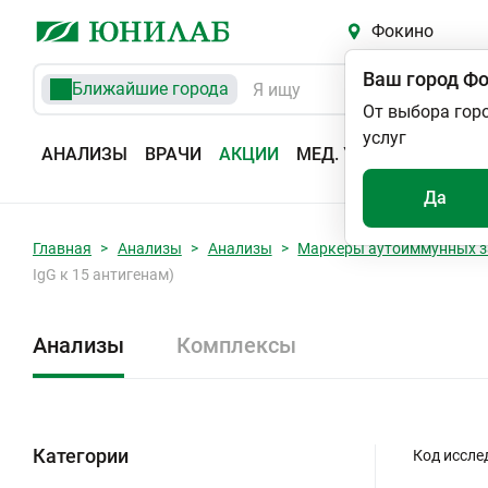
Фокино
Ваш город
Фо
Ближайшие города
От выбора гор
услуг
АНАЛИЗЫ
ВРАЧИ
АКЦИИ
МЕД. УСЛУГИ
АДРЕС
Да
Главная
Анализы
Анализы
Маркеры аутоиммунных з
IgG к 15 антигенам)
Анализы
Комплексы
Категории
Код иссле