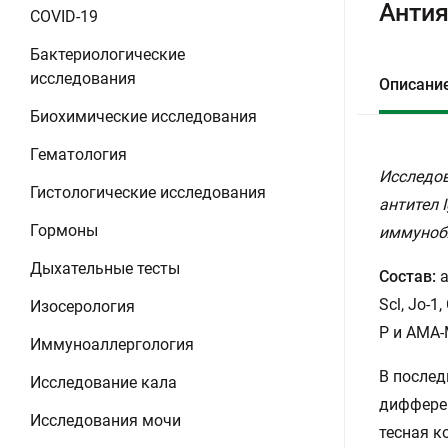
Антия
COVID-19
Бактериологические
исследования
Описани
Биохимические исследования
Гематология
Исследов
Гистологические исследования
антител 
Гормоны
иммунобл
Дыхательные тесты
Состав:
а
Scl, Jo-
Изосерология
Р и AMA-
Иммуноаллергология
В послед
Исследование кала
дифферен
Исследования мочи
тесная 