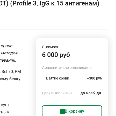
(Profile 3, IgG к 15 антигенам)
 крови
Стоимость
) методом
6 000 руб
леваний.
Дополнительно оплачивается:
 Scl-70, PM-
Взятие крови
+300 руб
ному белку
Срок выполнения:
до 4 раб. дн.
твует
В корзину
етным