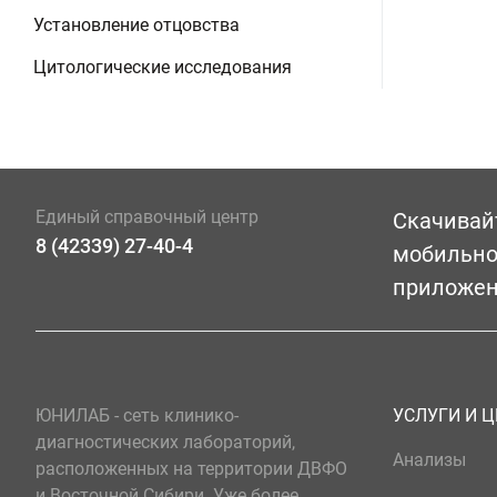
Установление отцовства
Цитологические исследования
Единый справочный центр
Скачивай
8 (42339) 27-40-4
мобильн
приложе
ЮНИЛАБ - сеть клинико-
УСЛУГИ И 
диагностических лабораторий,
Анализы
расположенных на территории ДВФО
и Восточной Сибири. Уже более