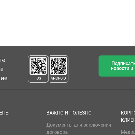
те
Подписать
ое
новости и
ние
IOS
ANDROID
ЦЕНЫ
ВАЖНО И ПОЛЕЗНО
КОРП
КЛИЕ
Документы для заключения
договора
Меди