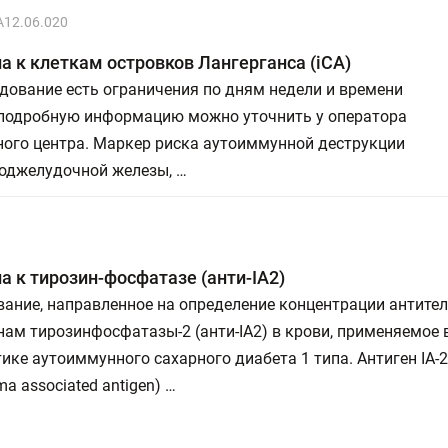
A12.06.020
а к клеткам островков Лангерганса (iСA)
дование есть ограничения по дням недели и времени
 подробную информацию можно уточнить у оператора
ного центра. Маркер риска аутоиммунной деструкции
поджелудочной железы, …
а к тирозин-фосфатазе (анти-IA2)
ание, направленное на определение концентрации антител
нам тирозинфосфатазы-2 (анти-IA2) в крови, применяемое 
ике аутоиммунного сахарного диабета 1 типа. Антиген IA-2
ma associated antigen) …