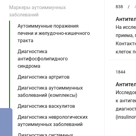
838
/
Маркеры аутоиммунных
заболеваний
Антител
Аутоиммунные поражения
На иссле
печени и желудочно-кишечного
приема,
тракта
Контакт
Диагностика
клеток 
антифосфолипидного
синдрома
1844
Диагностика артритов
Антител
Диагностика аутоиммунных
Исследов
заболеваний (комплексы)
к антиге
Диагностика васкулитов
диагност
Диагностика неврологических
(insulino
аутоиммунных заболеваний
Диагностика системных