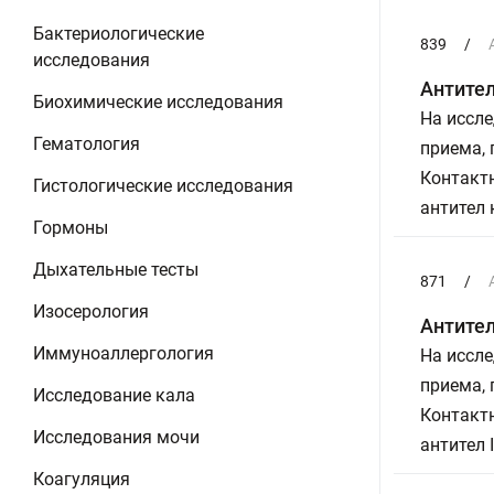
Бактериологические
839
/
исследования
Антител
Биохимические исследования
На иссле
Гематология
приема,
Контактн
Гистологические исследования
антител 
Гормоны
Дыхательные тесты
871
/
Изосерология
Антител
Иммуноаллергология
На иссле
приема,
Исследование кала
Контактн
Исследования мочи
антител 
Коагуляция