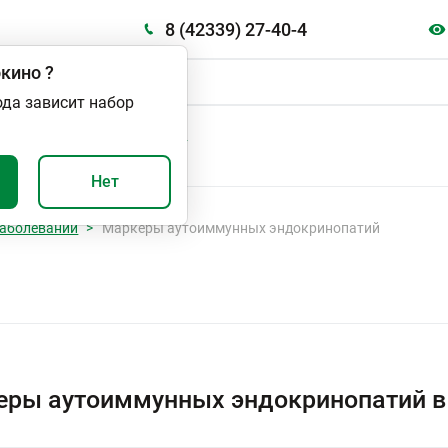
8 (42339) 27-40-4
кино
?
ода зависит набор
А
ВАЖНО И ПОЛЕЗНО
Нет
аболеваний
Маркеры аутоиммунных эндокринопатий
еры аутоиммунных эндокринопатий в