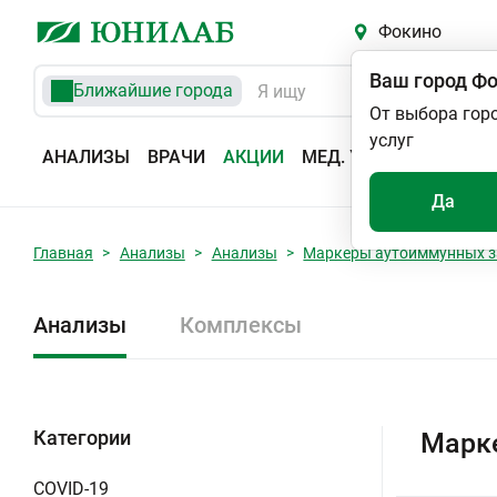
Фокино
Ваш город
Фо
Ближайшие города
От выбора гор
услуг
АНАЛИЗЫ
ВРАЧИ
АКЦИИ
МЕД. УСЛУГИ
АДРЕС
Да
Главная
Анализы
Анализы
Маркеры аутоиммунных з
Анализы
Комплексы
Категории
Марк
COVID-19