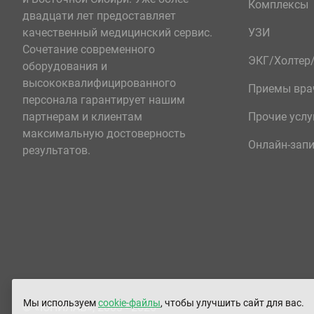
Комплексы
двадцати лет предоставляет
качественный медицинский сервис.
УЗИ
Сочетание современного
ЭКГ/Холте
оборудования и
высококвалифицированного
Приемы вра
персонала гарантирует нашим
партнерам и клиентам
Прочие услу
максимальную достоверность
Онлайн-зап
результатов.
Мы используем
cookie-файлы
, чтобы улучшить сайт для вас.
© «ЮНИЛАБ», 2003 - 2026