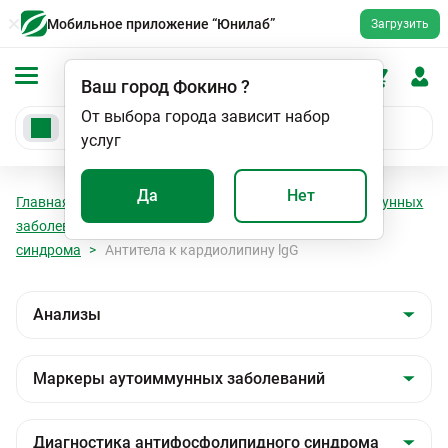
Мобильное приложение “Юнилаб”
Загрузить
Ваш город
Фокино
?
От выбора города зависит набор
услуг
Да
Нет
Главная
Анализы
Анализы
Маркеры аутоиммунных
заболеваний
Диагностика антифосфолипидного
синдрома
Антитела к кардиолипину lgG