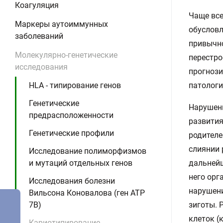
Коагуляция
Чаще все
Маркеры аутоиммунных
обусловл
заболеваний
привычн
Молекулярно-генетические
перестро
исследования
прогнози
HLA - типирование генов
патологи
Генетические
Нарушени
предрасположенности
развития
Генетические профили
родителе
слиянии 
Исследование полиморфизмов
и мутаций отдельных генов
дальнейш
него орг
Исследования болезни
нарушени
Вильсона Коновалова (ген ATP
7B)
зиготы. 
клеток (
Кариотипирование