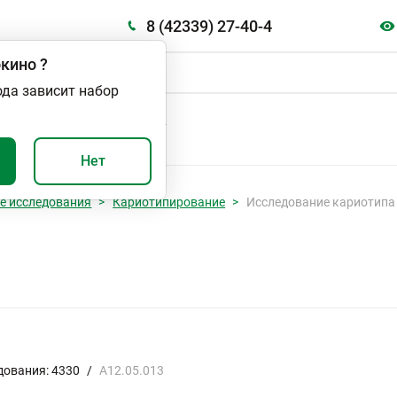
8 (42339) 27-40-4
кино
?
ода зависит набор
А
ВАЖНО И ПОЛЕЗНО
Нет
е исследования
Кариотипирование
Исследование кариотипа 
дования: 4330
/
A12.05.013