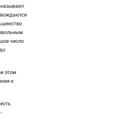
х называют
ровождаются
льшинство
извольным
ьшое число
до
ри этом
ения к
 есть
-