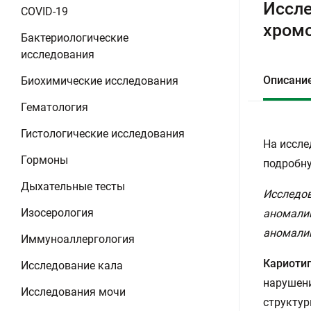
Иссле
COVID-19
хромо
Бактериологические
исследования
Описани
Биохимические исследования
Гематология
Гистологические исследования
На иссле
Гормоны
подробну
Дыхательные тесты
Исследов
Изосерология
аномалий
аномалий
Иммуноаллергология
Кариоти
Исследование кала
нарушени
Исследования мочи
структур