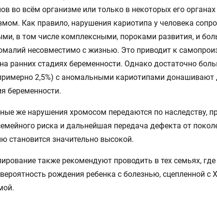
ов во всём организме или только в некоторых его органа
мом. Как правило, нарушения кариотипа у человека соп
ми, в том числе комплексными, пороками развития, и бо
омалий несовместимо с жизнью. Это приводит к самопро
на ранних стадиях беременности. Однако достаточно бол
примерно 2,5%) с аномальными кариотипами донашивают 
я беременности.
ные же нарушения хромосом передаются по наследству, п
семейного риска и дальнейшая передача дефекта от покол
ю становится значительно высокой.
ирование также рекомендуют проводить в тех семьях, где
вероятность рождения ребенка с болезнью, сцепленной с Х
мой.