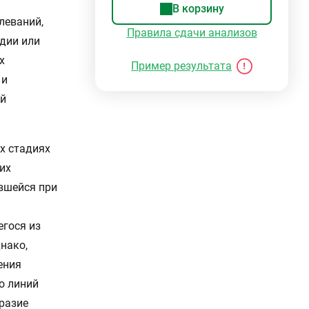
В корзину
леваний,
Правила сдачи анализов
дии или
х
Пример результата
 и
ой
х стадиях
их
авшейся при
и
егося из
нако,
ения
о линий
разие