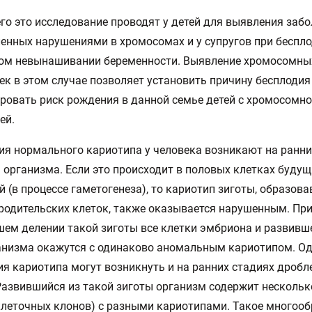
го это исследование проводят у детей для выявления забо
енных нарушениями в хромосомах и у супругов при беспло
ом невынашивании беременности. Выявление хромосомны
ек в этом случае позволяет установить причину бесплодия
ровать риск рождения в данной семье детей с хромосомн
ей.
я нормального кариотипа у человека возникают на ранни
 организма. Если это происходит в половых клетках будущ
й (в процессе гаметогенеза), то кариотип зиготы, образов
родительских клеток, также оказывается нарушенным. Пр
ем делении такой зиготы все клетки эмбриона и развивш
анизма окажутся с одинаково аномальным кариотипом. Од
я кариотипа могут возникнуть и на ранних стадиях дробл
Развившийся из такой зиготы организм содержит нескольк
клеточных клонов) с разными кариотипами. Такое многооб