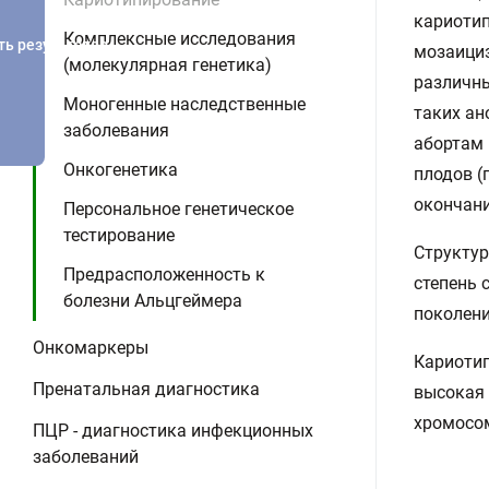
кариотип
Комплексные исследования
ть результатов
мозаициз
(молекулярная генетика)
различны
Моногенные наследственные
таких ан
заболевания
абортам 
Онкогенетика
плодов (
окончани
Персональное генетическое
тестирование
Структур
Предрасположенность к
степень 
болезни Альцгеймера
поколени
Онкомаркеры
Кариотип
Пренатальная диагностика
высокая 
хромосо
ПЦР - диагностика инфекционных
заболеваний