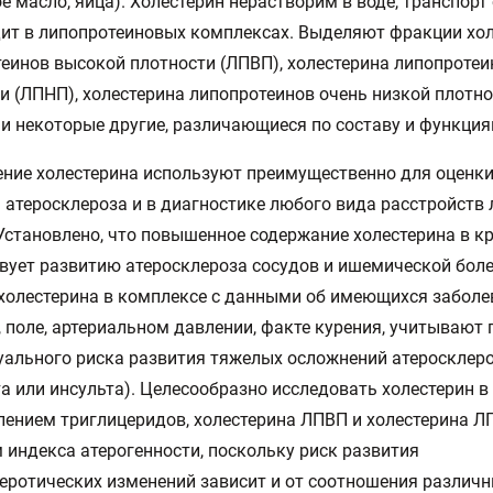
е масло, яйца). Холестерин нерастворим в воде, транспорт 
ит в липопротеиновых комплексах. Выделяют фракции хо
еинов высокой плотности (ЛПВП), холестерина липопротеи
и (ЛПНП), холестерина липопротеинов очень низкой плотн
и некоторые другие, различающиеся по составу и функция
ние холестерина используют преимущественно для оценки
 атеросклероза и в диагностике любого вида расстройств
Установлено, что повышенное содержание холестерина в к
вует развитию атеросклероза сосудов и ишемической боле
холестерина в комплексе с данными об имеющихся заболе
, поле, артериальном давлении, факте курения, учитывают 
ального риска развития тяжелых осложнений атеросклер
а или инсульта). Целесообразно исследовать холестерин в
лением триглицеридов, холестерина ЛПВП и холестерина Л
 индекса атерогенности, поскольку риск развития
еротических изменений зависит и от соотношения различ