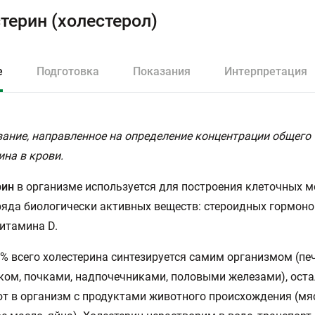
терин (холестерол)
е
Подготовка
Показания
Интерпретация
ание, направленное на определение концентрации общего
ина в крови.
рин
в организме используется для построения клеточных м
ряда биологически активных веществ: стероидных гормоно
витамина D.
% всего холестерина синтезируется самим организмом (пе
ом, почками, надпочечниками, половыми железами), ост
т в организм с продуктами животного происхождения (мя