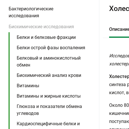
Холес
Бактериологические
исследования
Биохимические исследования
Описани
Белки и белковые фракции
Белки острой фазы воспаления
Исследов
Белковый и аминокислотный
холестер
обмен
Биохимический анализ крови
Холесте
синтеза 
Витамины
кислот, 
Витамины и жирные кислоты
Около 80
Глюкоза и показатели обмена
кишечник
углеводов
поступаю
Кардиоспецифичные белки и