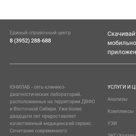
Единый справочный центр
Скачивай
8 (3952) 288-688
мобильн
приложе
ЮНИЛАБ - сеть клинико-
УСЛУГИ И 
диагностических лабораторий,
Анализы
расположенных на территории ДВФО
и Восточной Сибири. Уже более
Комплексы
двадцати лет предоставляет
качественный медицинский сервис.
УЗИ
Сочетание современного
ЭКГ/Холте