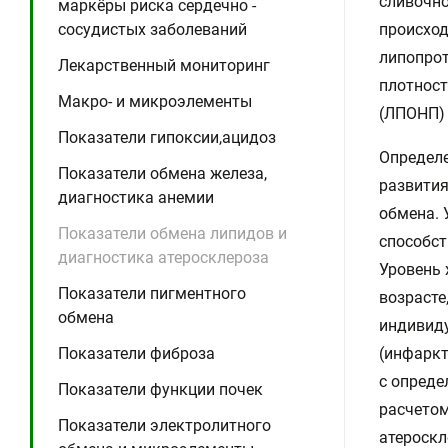
сливочно
маркёры риска сердечно -
происход
сосудистых заболеваний
липопрот
Лекарственный мониторинг
плотност
Макро- и микроэлементы
(ЛПОНП) 
Показатели гипоксии,ацидоз
Определе
Показатели обмена железа,
развития
диагностика анемии
обмена. 
Показатели обмена липидов и
способст
диагностика атеросклероза
Уровень 
Показатели пигментного
возрасте
обмена
индивиду
(инфаркт
Показатели фиброза
с опреде
Показатели функции почек
расчетом
Показатели электролитного
атероскл