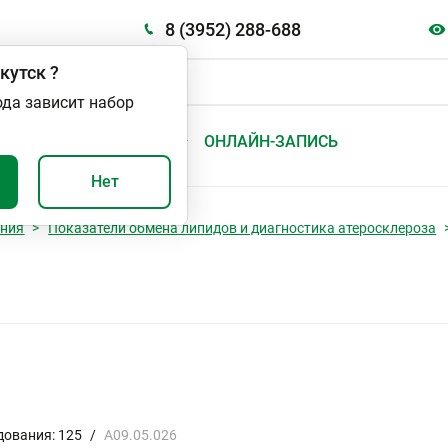
8 (3952) 288-688
кутск
?
ода зависит набор
А
ВАЖНО И ПОЛЕЗНО
ОНЛАЙН-ЗАПИСЬ
Нет
ания
Показатели обмена липидов и диагностика атеросклероза
дования: 125
/
A09.05.026