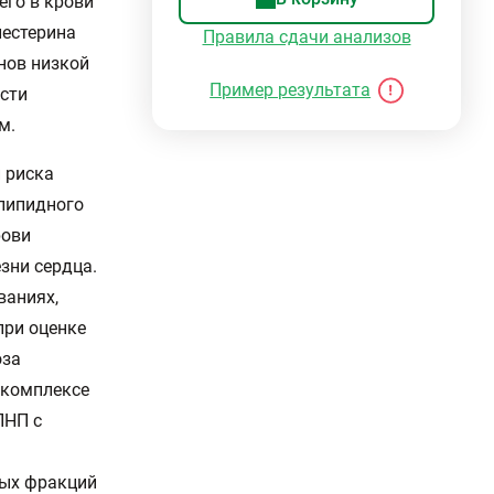
его в крови
лестерина
Правила сдачи анализов
нов низкой
Пример результата
ости
м.
 риска
 липидного
рови
зни сердца.
ваниях,
при оценке
оза
 комплексе
ПНП с
ных фракций