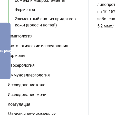
обмена и микроэлементы
липопрот
Ферменты
на 10-15
заболева
Элементный анализ придатков
кожи (волос и ногтей)
5,2 ммол
Гематология
Гистологические исследования
ть результатов
Гормоны
Изосерология
Иммуноаллергология
Исследование кала
Исследования мочи
Коагуляция
Маркеры аутоиммунных