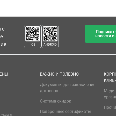
те
Подписать
ое
новости и
ние
IOS
ANDROID
ЦЕНЫ
ВАЖНО И ПОЛЕЗНО
КОРП
КЛИЕ
Документы для заключения
договора
Меди
орган
Система скидок
Прочи
Подарочные сертификаты
р/СМАД