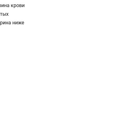
рина крови
стых
ерина ниже