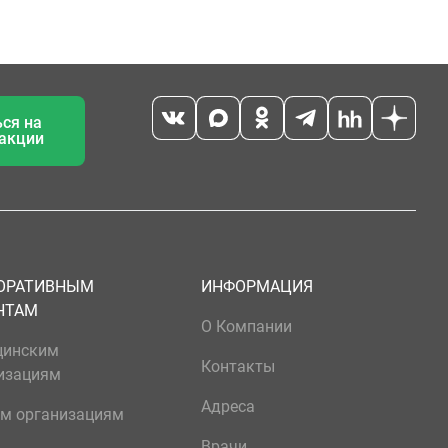
ся на
 акции
ОРАТИВНЫМ
ИНФОРМАЦИЯ
НТАМ
О Компании
цинским
Контакты
изациям
Адреса
м организациям
Врачи