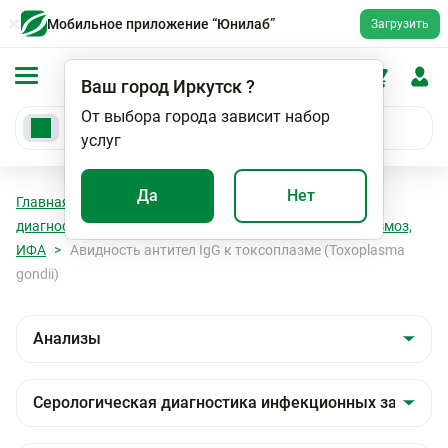
Мобильное приложение “Юнилаб”
Загрузить
Ваш город
Иркутск
?
От выбора города зависит набор
услуг
Да
Нет
Главная
Анализы
Анализы
Серологическая
диагностика инфекционных заболеваний
Токсоплазмоз,
ИФА
Авидность антител IgG к токсоплазме (Toxoplasma
gondii)