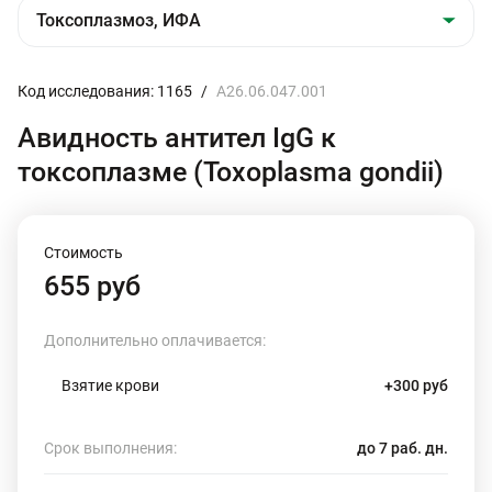
Код исследования: 1165
/
A26.06.047.001
Авидность антител IgG к
токсоплазме (Toxoplasma gondii)
Стоимость
655 руб
Дополнительно оплачивается:
Взятие крови
+300 руб
Срок выполнения:
до 7 раб. дн.