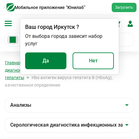
Мобильное приложение “Юнилаб”
Загрузить
Ваш город
Иркутск
?
От выбора города зависит набор
услуг
Да
Нет
Главная
Анализы
Анализы
Серологическая
диагностика инфекционных заболеваний
Вирусные
гепатиты
Hbs антиген вируса гепатита В (HbsAg),
качественное определение