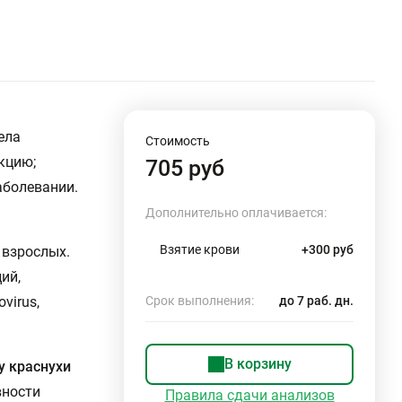
ела
Стоимость
кцию;
705 руб
аболевании.
Дополнительно оплачивается:
Взятие крови
+300 руб
 взрослых.
ий,
virus,
Срок выполнения:
до 7 раб. дн.
В корзину
у краснухи
вности
Правила сдачи анализов