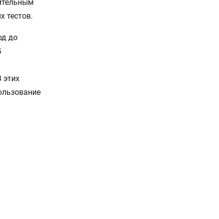
нительным
 тестов.
од до
G
В этих
пользование