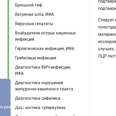
подтверж
Брюшной тиф
подтверж
Ветряная оспа, ИФА
Следует 
Вирусные гепатиты
полугода
Возбудители острых кишечных
материнс
инфекций
исследов
Герпетическая инфекция, ИФА
случаях,
ПЦР-тест
Грибковые инфекции
Диагностика ВИЧ-инфекции,
ИФА
Диагностика нарушений
желудочно-кишечного тракта
Диагностика сифилиса
ть результатов
Диагностика туберкулеза