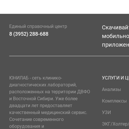
Единый справочный центр
Скачивай
8 (3952) 288-688
мобильн
приложе
ЮНИЛАБ - сеть клинико-
УСЛУГИ И 
диагностических лабораторий,
Анализы
расположенных на территории ДВФО
и Восточной Сибири. Уже более
Комплексы
двадцати лет предоставляет
качественный медицинский сервис.
УЗИ
Сочетание современного
ЭКГ/Холте
оборудования и