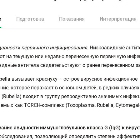
е
Подготовка
Показания
Интерпретация
авности первичного инфицирования.
Низкоавидные антит
т на текущую или недавно перенесенную первичную инфе
идные антитела свидетельствуют о ранее перенесенном з
bella
вызывает краснуху – острое вирусное инфекционное
ние, которое поражает в основном детей, в редких случаях
 (Rubella) входит в группу репродуктивно значимых инфекц
емых как TORCH-комплекс (Toxoplasma, Rubella, Cytomegalo
ание авидности иммуноглобулинов класса G (IgG) к вирус
обследования, позволяющий определить степень эффекти