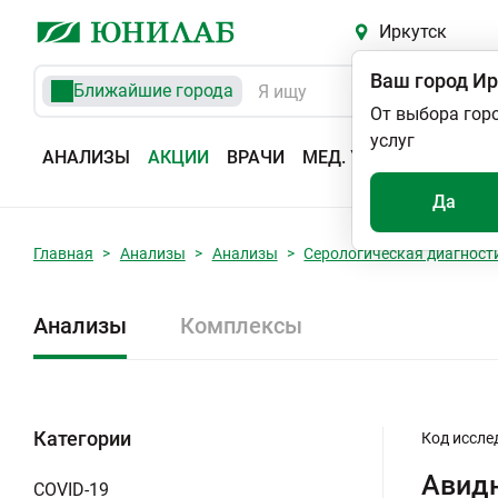
Иркутск
Ваш город
Ир
Ближайшие города
От выбора гор
услуг
АНАЛИЗЫ
АКЦИИ
ВРАЧИ
МЕД. УСЛУГИ
АДРЕС
Да
Главная
Анализы
Анализы
Серологическая диагност
Анализы
Комплексы
Категории
Код иссле
Авидн
COVID-19