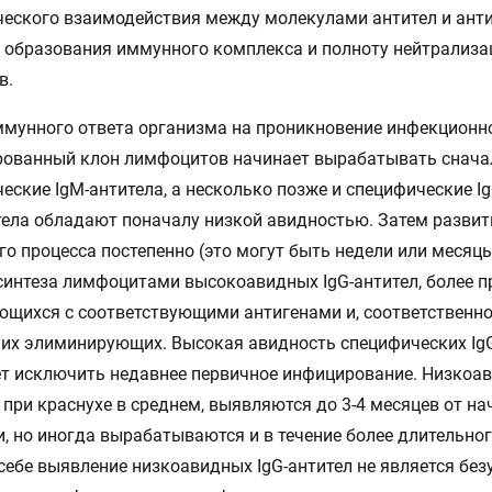
еского взаимодействия между молекулами антител и анти
 образования иммунного комплекса и полноту нейтрализа
в.
ммунного ответа организма на проникновение инфекционно
рованный клон лимфоцитов начинает вырабатывать снача
еские IgM-антитела, а несколько позже и специфические Ig
тела обладают поначалу низкой авидностью. Затем развит
о процесса постепенно (это могут быть недели или месяцы
синтеза лимфоцитами высокоавидных IgG-антител, более п
щихся с соответствующими антигенами и, соответственно
их элиминирующих. Высокая авидность специфических Ig
т исключить недавнее первичное инфицирование. Низкоав
 при краснухе в среднем, выявляются до 3-4 месяцев от на
, но иногда вырабатываются и в течение более длительног
себе выявление низкоавидных IgG-антител не является бе