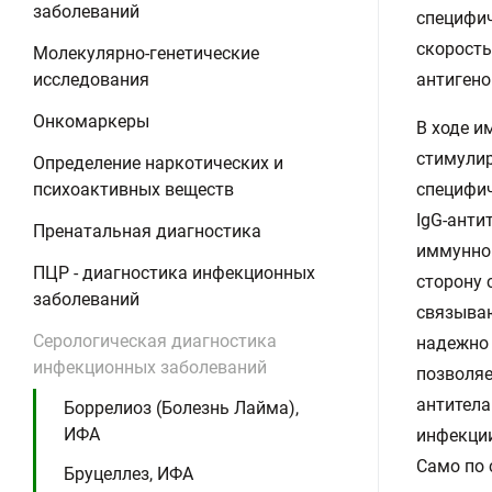
заболеваний
специфич
скорость
Молекулярно-генетические
исследования
антигено
Онкомаркеры
В ходе и
стимули
Определение наркотических и
психоактивных веществ
специфич
IgG-анти
Пренатальная диагностика
иммунног
ПЦР - диагностика инфекционных
сторону 
заболеваний
связываю
Серологическая диагностика
надежно 
инфекционных заболеваний
позволяе
антитела
Боррелиоз (Болезнь Лайма),
ИФА
инфекции
Само по 
Бруцеллез, ИФА