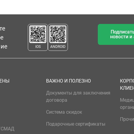
те
Подписать
ое
новости и
ние
IOS
ANDROID
ЦЕНЫ
ВАЖНО И ПОЛЕЗНО
КОРП
КЛИЕ
Документы для заключения
договора
Меди
орган
Система скидок
Прочи
Подарочные сертификаты
р/СМАД