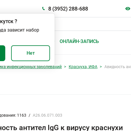
8 (3952) 288-688
кутск
?
ода зависит набор
А
ВАЖНО И ПОЛЕЗНО
ОНЛАЙН-ЗАПИСЬ
Нет
ика инфекционных заболеваний
Краснуха, ИФА
Авидность ан
дования: 1163
/
A26.06.071.003
ость антител IgG к вирусу краснухи