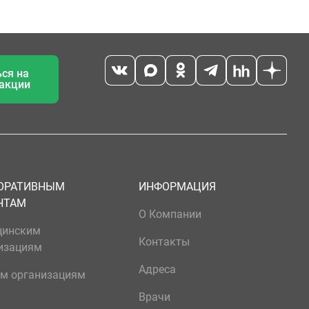
ся на
 акции
ОРАТИВНЫМ
ИНФОРМАЦИЯ
НТАМ
О Компании
цинским
Контакты
изациям
Адреса
м организациям
Врачи