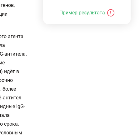
генов,
Пример результата
ции
го агента
ла
G-антитела.
ие
) идёт в
рочно
, более
G-антител
идные IgG-
чала
о срока.
зусловным