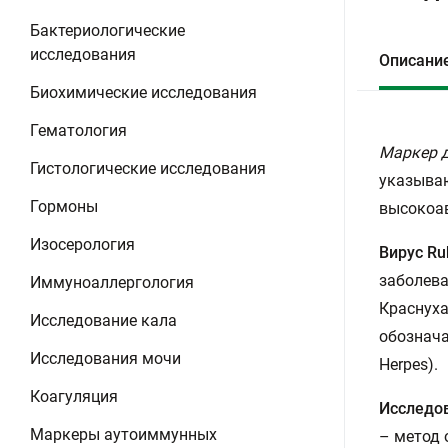
Бактериологические
исследования
Описани
Биохимические исследования
Гематология
Маркер д
Гистологические исследования
указываю
Гормоны
высокоав
Изосерология
Вирус Ru
заболева
Иммуноаллергология
Краснуха
Исследование кала
обознача
Исследования мочи
Herpes).
Коагуляция
Исследов
Маркеры аутоиммунных
– метод 