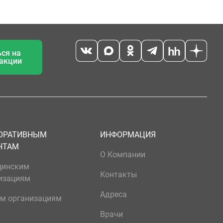
ся на
 акции
ОРАТИВНЫМ
ИНФОРМАЦИЯ
НТАМ
О Компании
цинским
Контакты
изациям
Адреса
м организациям
Врачи