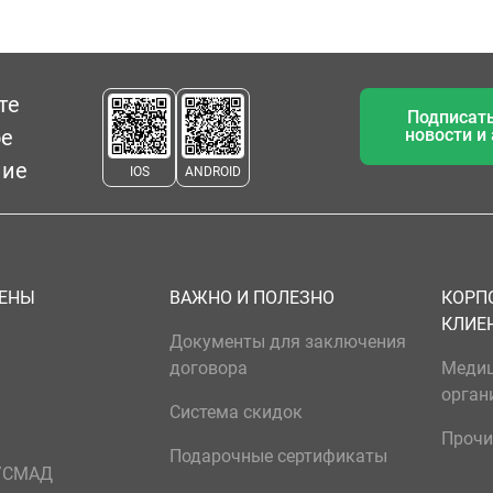
те
Подписать
ое
новости и
ние
IOS
ANDROID
ЦЕНЫ
ВАЖНО И ПОЛЕЗНО
КОРП
КЛИЕ
Документы для заключения
договора
Меди
орган
Система скидок
Прочи
Подарочные сертификаты
р/СМАД