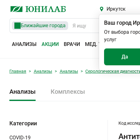
Иркутск
Ваш город
Ир
Ближайшие города
От выбора гор
услуг
АНАЛИЗЫ
АКЦИИ
ВРАЧИ
МЕД. УСЛУГИ
АДРЕС
Да
Главная
Анализы
Анализы
Серологическая диагност
Анализы
Комплексы
Категории
Код иссле
Антит
COVID-19