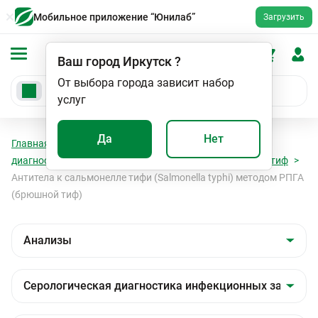
Мобильное приложение “Юнилаб”
Загрузить
Ваш город
Иркутск
?
От выбора города зависит набор
услуг
Да
Нет
Главная
Анализы
Анализы
Серологическая
диагностика инфекционных заболеваний
Брюшной тиф
Антитела к сальмонелле тифи (Salmonella typhi) методом РПГА
(брюшной тиф)