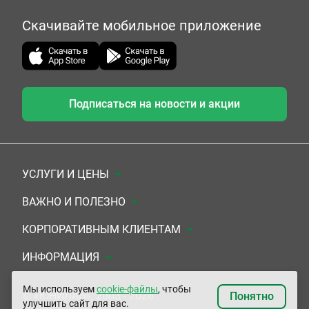
Скачивайте мобильное приложение
Подписаться на новости и акции
УСЛУГИ И ЦЕНЫ
Анализы
ВАЖНО И ПОЛЕЗНО
Комплексы
Документы для заключения договора
КОРПОРАТИВНЫМ КЛИЕНТАМ
УЗИ
Система скидок
Медицинским организациям
ИНФОРМАЦИЯ
ЭКГ/Холтер/СМАД
Подарочные сертификаты
Прочим организациям
О Компании
Мы используем
cookie-файлы
, чтобы
© «ЮНИЛАБ», 2003 - 2026
Понятно
улучшить сайт для вас.