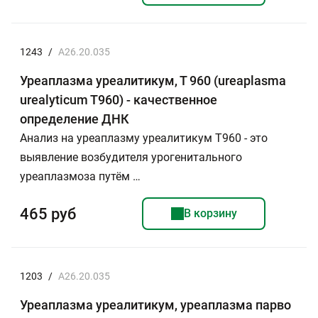
1243
/
A26.20.035
Уреаплазма уреалитикум, Т 960 (ureaplasma
urealyticum T960) - качественное
определение ДНК
Анализ на уреаплазму уреалитикум T960 - это
выявление возбудителя урогенитального
уреаплазмоза путём …
465 руб
В корзину
1203
/
A26.20.035
Уреаплазма уреалитикум, уреаплазма парво