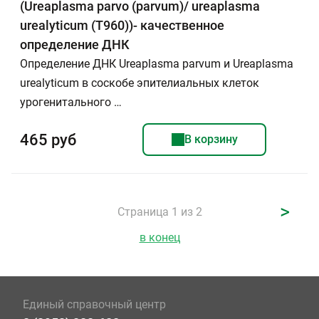
(Ureaplasma parvo (parvum)/ ureaplasma
urealyticum (T960))- качественное
определение ДНК
Определение ДНК Ureaplasma parvum и Ureaplasma
urealyticum в соскобе эпителиальных клеток
урогенитального …
465 руб
В корзину
>
Страница 1 из 2
в конец
Единый справочный центр