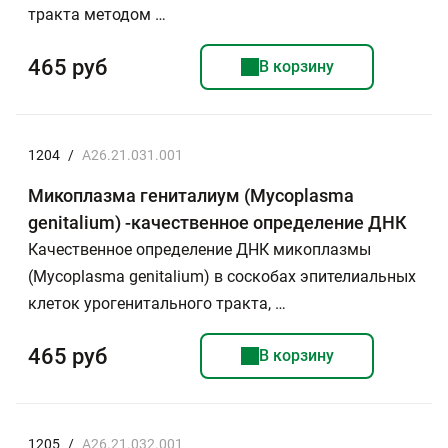
тракта методом …
465 руб
В корзину
1204
/
A26.21.031.001
Микоплазма гениталиум (Mycoplasma
genitalium) -качественное определение ДНК
Качественное определение ДНК микоплазмы
(Mycoplasma genitalium) в соскобах эпителиальных
клеток урогенитального тракта, …
465 руб
В корзину
1205
/
A26.21.032.001