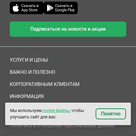
Подписаться на новости и акции
УСЛУГИ И ЦЕНЫ
Анализы
ВАЖНО И ПОЛЕЗНО
Комплексы
Документы для заключения договора
КОРПОРАТИВНЫМ КЛИЕНТАМ
УЗИ
Система скидок
Медицинским организациям
ИНФОРМАЦИЯ
ЭКГ/Холтер/СМАД
Подарочные сертификаты
Прочим организациям
О Компании
Мы используем
cookie-файлы
, чтобы
© «ЮНИЛАБ», 2003 - 2026
Понятно
улучшить сайт для вас.
Приемы врачей
Сертификаты на комплексные программы
Контакты
Политика в отношении персональных данных
Прочие услуги
Застрахованным по ОМС и ДМС
Адреса