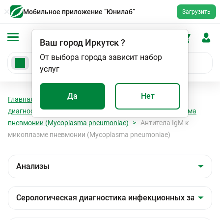
Мобильное приложение “Юнилаб”
Загрузить
Ваш город
Иркутск
?
От выбора города зависит набор
услуг
Да
Нет
Главная
Анализы
Анализы
Серологическая
диагностика инфекционных заболеваний
Микоплазма
пневмонии (Mycoplasma pneumoniae)
Антитела IgM к
микоплазме пневмонии (Mycoplasma pneumoniae)