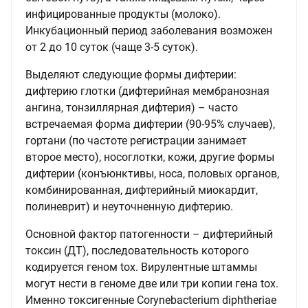
инфицированные продукты (молоко).
Инкубационный период заболевания возможен
от 2 до 10 суток (чаще 3-5 суток).
Выделяют следующие формы дифтерии:
дифтерию глотки (дифтерийная мембранозная
ангина, тонзиллярная дифтерия) – часто
встречаемая форма дифтерии (90-95% случаев),
гортани (по частоте регистрации занимает
второе место), носоглотки, кожи, другие формы
дифтерии (конъюнктивы, носа, половых органов,
комбинированная, дифтерийный миокардит,
полиневрит) и неуточненную дифтерию.
Основной фактор патогенности – дифтерийный
токсин (ДТ), последовательность которого
кодируется геном tox. Вирулентные штаммы
могут нести в геноме две или три копии гена tox.
Именно токсигенные Corynebacterium diphtheriae