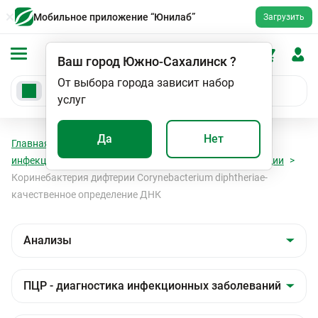
Мобильное приложение “Юнилаб”
Загрузить
Ваш город
Южно-Сахалинск
?
От выбора города зависит набор
услуг
Да
Нет
Главная
Анализы
Анализы
ПЦР - диагностика
инфекционных заболеваний
Бактериальные инфекции
Коринебактерия дифтерии Corynebacterium diphtheriae-
качественное определение ДНК