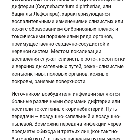
дифтерии (Corynebacterium diphtheriae, или
бациллы Леффлера), характеризующаяся
воспалительными изменениями слизистых или
кожи с образованием фибринозных пленок и
токсическими поражениями ряда органов,
преимущественно сердечно-сосудистой и
нервной систем. Местом локализации
воспаления служат слизистые рото-, носоглотки
и верхних дыхательных путей, реже - слизистые
конъюнктивы, половых органов, кожные
покровы, раневые поверхности.
Источником возбудителя инфекции являются
больные различными формами дифтерии или
носители токсигенных коринебактерий. Путь
передачи – воздушно-капельный и воздушно-
пылевой. Возможна передача инфекции через
предметы обихода и третьих лиц (контактно-
бытовой путь), а также пищевым путем, через