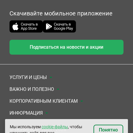
Скачивайте мобильное приложение
Подписаться на новости и акции
УСЛУГИ И ЦЕНЫ
Анализы
ВАЖНО И ПОЛЕЗНО
Комплексы
Документы для заключения договора
КОРПОРАТИВНЫМ КЛИЕНТАМ
УЗИ
Система скидок
Медицинским организациям
ИНФОРМАЦИЯ
ЭКГ/Холтер/СМАД
Подарочные сертификаты
Прочим организациям
О Компании
Мы используем
cookie-файлы
, чтобы
© «ЮНИЛАБ», 2003 - 2026
Понятно