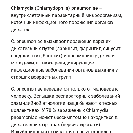
Chlamydia (Chlamydophila) pneumoniae
–
внутриклеточный паразитарный микроорганизм,
источник инфекционного поражения органов
дыхания.
C. pneumoniaе вызывает поражения верхних
дыхательных путей (ларингит, фарингит, синусит,
средний отит, бронхит) и пневмонию у детей и
молодежи, а также рецидивирующие
инфекционные заболевания органов дыхания у
старших возрастных групп.
C. pneumoniaе передается только от человека к
человеку. Вспышки респираторных заболеваний
хламидийной этиологии чаще бывают в тесных
коллективах. У 70 % зараженных Chlamydia
pneumoniae может бессимптомно находиться в
дыхательных органах (персистировать).
Инкубационный период точно не установлен.