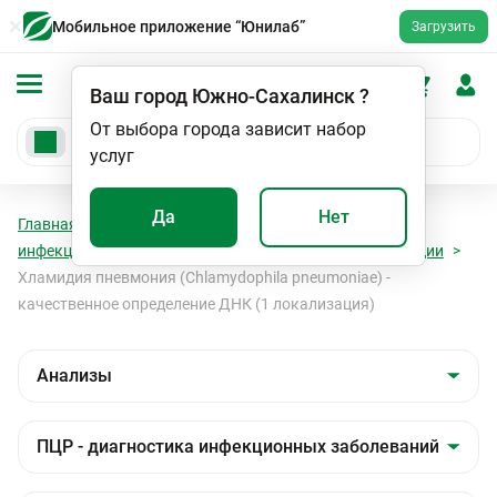
Мобильное приложение “Юнилаб”
Загрузить
Ваш город
Южно-Сахалинск
?
От выбора города зависит набор
услуг
Да
Нет
Главная
Анализы
Анализы
ПЦР - диагностика
инфекционных заболеваний
Бактериальные инфекции
Хламидия пневмония (Chlamydophila pneumoniae) -
качественное определение ДНК (1 локализация)